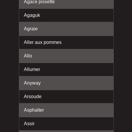
Agace pissette
Agaguk
Agraie
Aller aux pommes
Allo
Allumer
Anyway
Arsoude
Asphalter
Assir