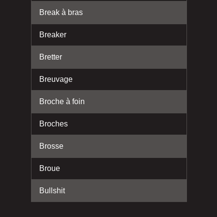
Break à bras
Breaker
Bretter
Breuvage
Broche à foin
Broches
Brosse
Broue
Bullshit