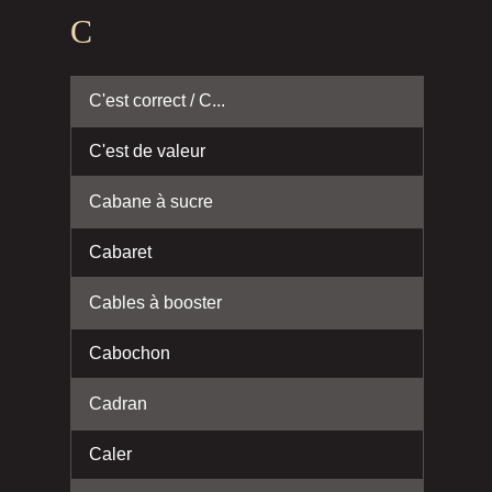
C
C'est correct / C...
C'est de valeur
Cabane à sucre
Cabaret
Cables à booster
Cabochon
Cadran
Caler