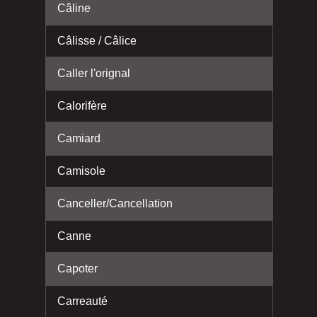
Câline
Câlisse / Câlice
Caller l'orignal
Calorifère
Camiard
Camisole
Canceller/Cancellation
Canne
Capoter
Carreauté