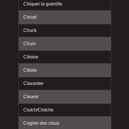
Chiquer la guenille
Christi
Chuck
Chum
Ciboire
Cibole
Clavarder
Clearer
Clutch/Clotche
Cogner des clous