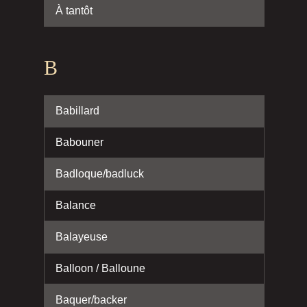
À tantôt
B
Babillard
Babouner
Badloque/badluck
Balance
Balayeuse
Balloon / Balloune
Baquer/backer