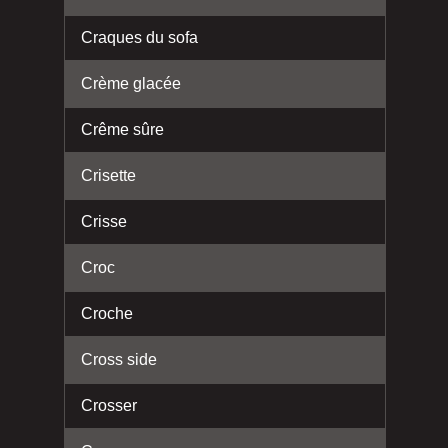
Craques du sofa
Crème glacée
Crême sûre
Crisette
Crisse
Croc
Croche
Cross side
Crosser