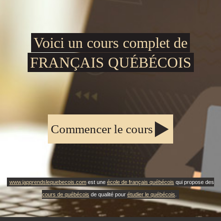
Voici un cours complet de
FRANÇAIS QUÉBÉCOIS
Commencer le cours
www.japprendslequebecois.com
est une
école de français québécois
qui propose des
cours de québécois
de qualité pour
étudier le québécois
.