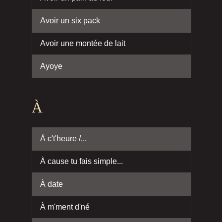
Avoir un six pack
Avoir une montée de lait
Ayoye
À
À c't'heure /...
À cause tu fais simple...
À date
À m'ment d'né