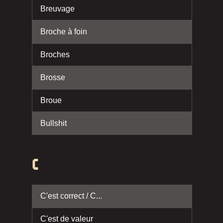
Breuvage
Broche à foin
Broches
Brosse
Broue
Bullshit
C
C'est correct / C...
C'est de valeur