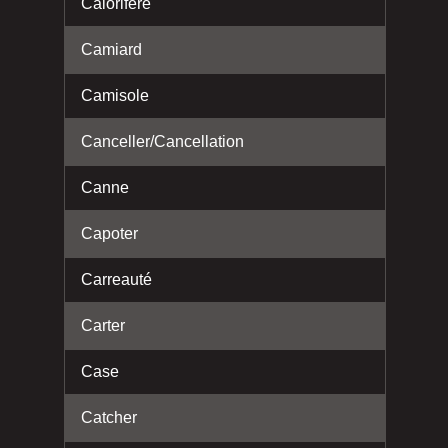
Calorifère
Camiard
Camisole
Canceller/Cancellation
Canne
Capoter
Carreauté
Carter
Case
Catcher