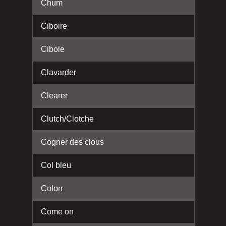
Chum
Ciboire
Cibole
Clavarder
Clearer
Clutch/Clotche
Cogner des clous
Col bleu
Colon
Come on