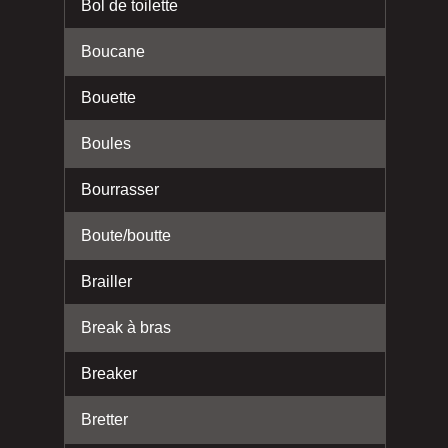
Bol de toilette
Boucane
Bouette
Boules
Bourrasser
Boute/boutte
Brailler
Break à bras
Breaker
Bretter