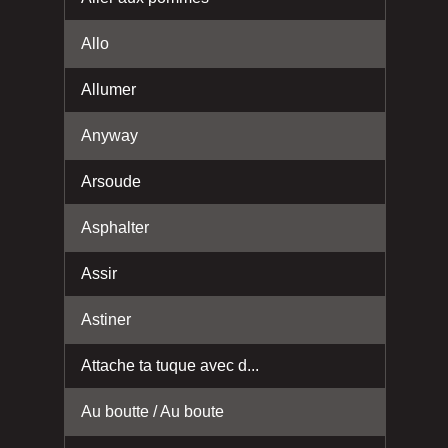
Allo
Allumer
Anyway
Arsoude
Asphalter
Assir
Astiner
Attache ta tuque avec d...
Au boutte / Au boute