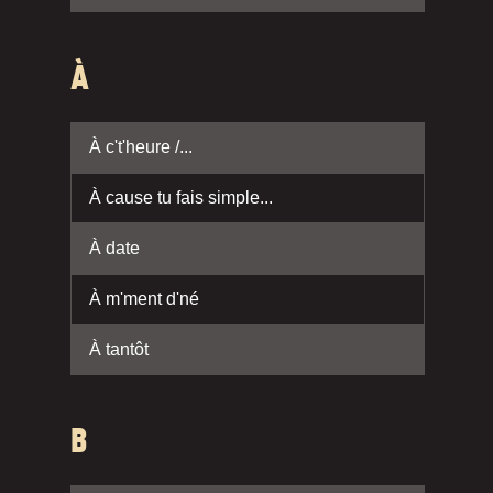
À
À c't'heure /...
À cause tu fais simple...
À date
À m'ment d'né
À tantôt
B