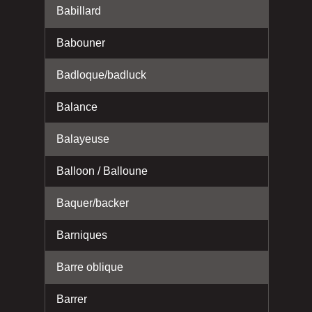
Babillard
Babouner
Badloque/badluck
Balance
Balayeuse
Balloon / Balloune
Baquer/backer
Barniques
Barre oblique
Barrer