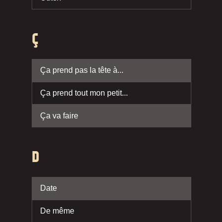
Ç
Ça prend pas la tête à...
Ça prend tout mon petit...
Ça va faire
D
Date
De même