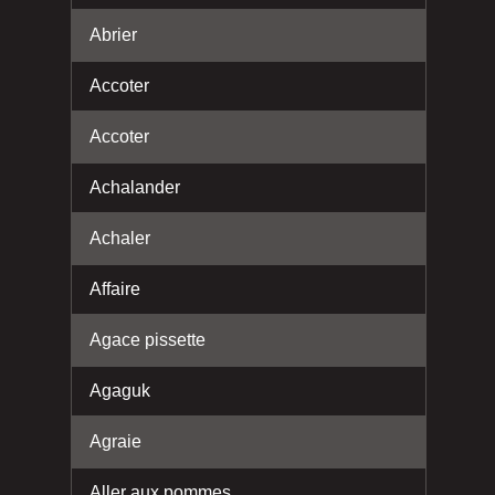
Abrier
Accoter
Accoter
Achalander
Achaler
Affaire
Agace pissette
Agaguk
Agraie
Aller aux pommes