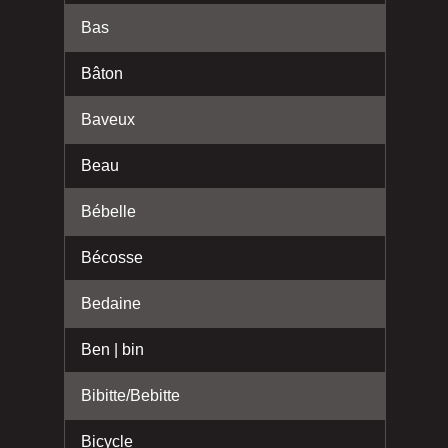
Bas
Bâton
Baveux
Beau
Bébelle
Bécosse
Bedaine
Ben | bin
Bibitte/Bebitte
Bicycle