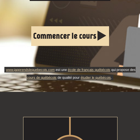
Commencer le cours
www.japprendslequebecois.com
est une
école de français québécois
qui propose des
cours de québécois
de qualité pour
étudier le québécois
.