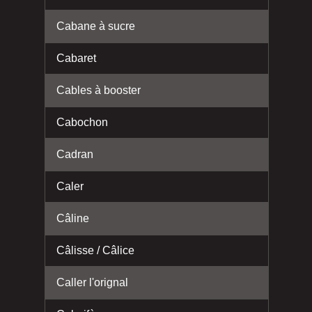
Cabane à sucre
Cabaret
Cables à booster
Cabochon
Cadran
Caler
Câline
Câlisse / Câlice
Caller l'orignal