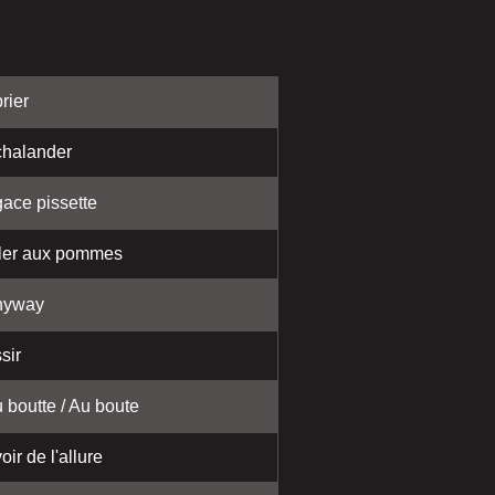
rier
halander
ace pissette
ler aux pommes
nyway
sir
 boutte / Au boute
oir de l'allure