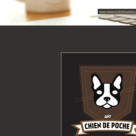
www.japprendslequebec