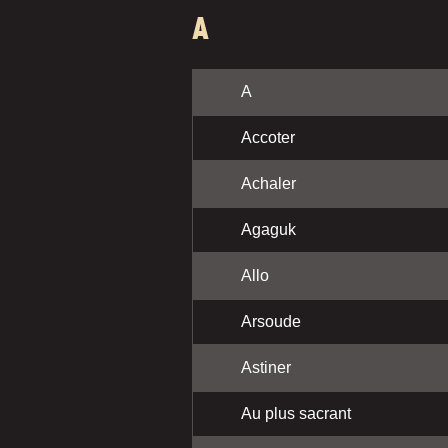
A
A
Accoter
Achaler
Agaguk
Allo
Arsoude
Astiner
Au plus sacrant