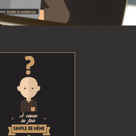
 pour
étudier le québécois
.