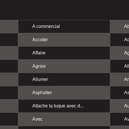
A commercial
Ab
Accoter
Ac
Affaire
Ag
Agraie
Al
Allumer
A
Asphalter
As
Attache ta tuque avec d...
Au
Avec
Av