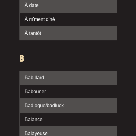
À date
À m'ment d'né
À tantôt
B
Babillard
Babouner
Badloque/badluck
Balance
Balayeuse