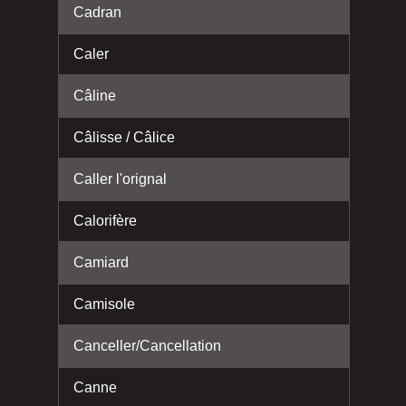
Cadran
Caler
Câline
Câlisse / Câlice
Caller l'orignal
Calorifère
Camiard
Camisole
Canceller/Cancellation
Canne