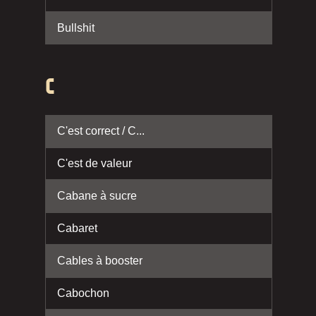
Bullshit
C
C'est correct / C...
C'est de valeur
Cabane à sucre
Cabaret
Cables à booster
Cabochon