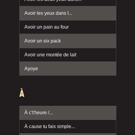
Avoir les yeux dans l...
Avoir un pain au four
Avoir un six pack
Avoir une montée de lait
Ayoye
À
À c't'heure /...
À cause tu fais simple...