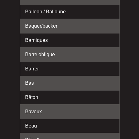
Balloon / Balloune
Baquer/backer
Barniques
Barre oblique
Barrer
Bas
Bâton
Baveux
Beau