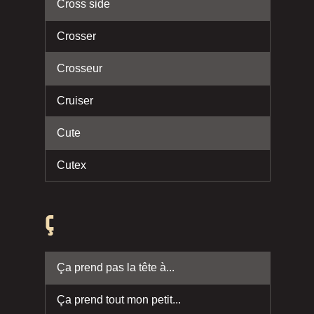
Cross side
Crosser
Crosseur
Cruiser
Cute
Cutex
Ç
Ça prend pas la tête à...
Ça prend tout mon petit...