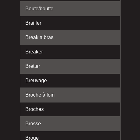
Boute/boutte
Brailler
Break à bras
Breaker
Bretter
Breuvage
Broche à foin
Broches
Brosse
Broue