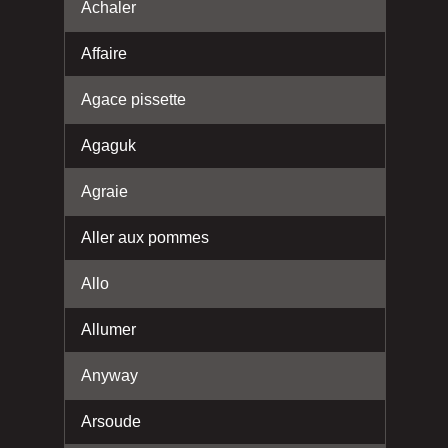
Achaler
Affaire
Agace pissette
Agaguk
Agraie
Aller aux pommes
Allo
Allumer
Anyway
Arsoude