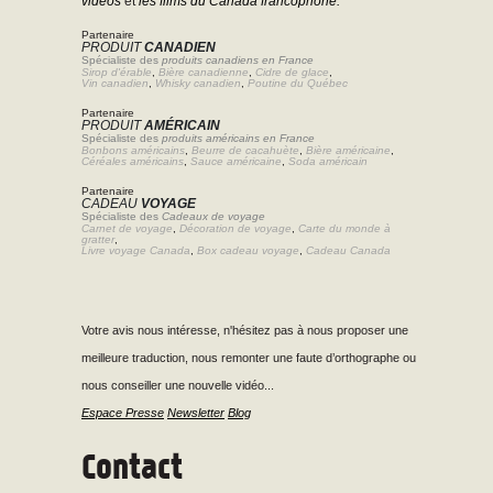
vidéos
et
les films du Canada francophone.
Partenaire
PRODUIT
CANADIEN
Spécialiste des
produits canadiens en France
Sirop d'érable
,
Bière canadienne
,
Cidre de glace
,
Vin canadien
,
Whisky canadien
,
Poutine du Québec
Partenaire
PRODUIT
AMÉRICAIN
Spécialiste des
produits américains en France
Bonbons américains
,
Beurre de cacahuète
,
Bière américaine
,
Céréales américains
,
Sauce américaine
,
Soda américain
Partenaire
CADEAU
VOYAGE
Spécialiste des
Cadeaux de voyage
Carnet de voyage
,
Décoration de voyage
,
Carte du monde à
gratter
,
Livre voyage Canada
,
Box cadeau voyage
,
Cadeau Canada
Votre avis nous intéresse, n'hésitez pas à nous proposer une
meilleure traduction, nous remonter une faute d’orthographe ou
nous conseiller une nouvelle vidéo...
Espace Presse
Newsletter
Blog
Contact