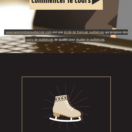
Commencer le cours
www.japprendslequebecois.com
est une
école de français québécois
qui propose des
cours de québécois
de qualité pour
étudier le québécois
.