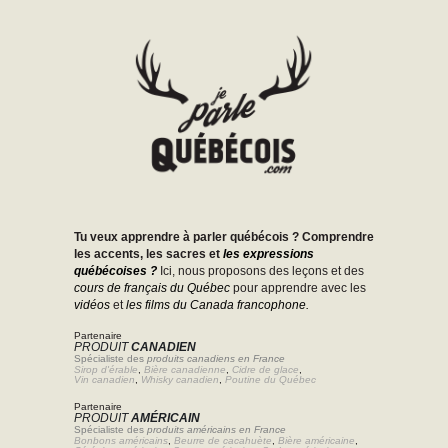
Tu veux apprendre à parler québécois ? Comprendre
les accents, les sacres et
les expressions
québécoises ?
Ici, nous proposons des leçons et des
cours de français du Québec
pour apprendre avec les
vidéos
et
les films du Canada francophone.
Partenaire
PRODUIT
CANADIEN
Spécialiste des
produits canadiens en France
Sirop d'érable
,
Bière canadienne
,
Cidre de glace
,
Vin canadien
,
Whisky canadien
,
Poutine du Québec
Partenaire
PRODUIT
AMÉRICAIN
Spécialiste des
produits américains en France
Bonbons américains
,
Beurre de cacahuète
,
Bière américaine
,