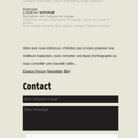
Céréales américains
,
Sauce américaine
,
Soda américain
Partenaire
CADEAU
VOYAGE
Spécialiste des
Cadeaux de voyage
Carnet de voyage
,
Décoration de voyage
,
Carte du monde à
gratter
,
Livre voyage Canada
,
Box cadeau voyage
,
Cadeau Canada
Votre avis nous intéresse, n'hésitez pas à nous proposer une
meilleure traduction, nous remonter une faute d’orthographe ou
nous conseiller une nouvelle vidéo...
Espace Presse
Newsletter
Blog
Contact
Mon adresse e-mail
*
Mon message