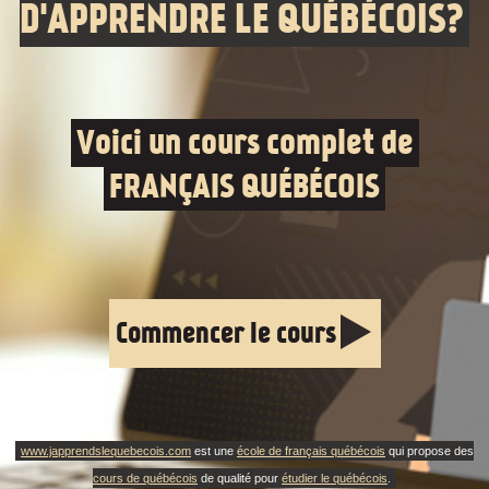
D'APPRENDRE LE QUÉBÉCOIS?
Voici un cours complet de
FRANÇAIS QUÉBÉCOIS
Commencer le cours
www.japprendslequebecois.com
est une
école de français québécois
qui propose des
cours de québécois
de qualité pour
étudier le québécois
.