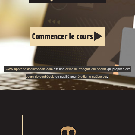
Commencer le cours
www.japprendslequebecois.com
est une
école de français québécois
qui propose des
cours de québécois
de qualité pour
étudier le québécois
.