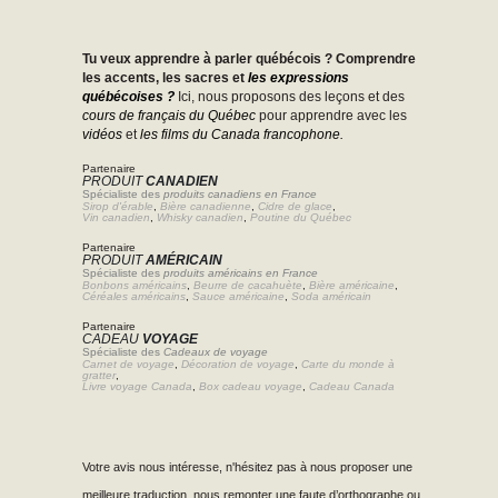
Tu veux apprendre à parler québécois ? Comprendre
les accents, les sacres et
les expressions
québécoises ?
Ici, nous proposons des leçons et des
cours de français du Québec
pour apprendre avec les
vidéos
et
les films du Canada francophone.
Partenaire
PRODUIT
CANADIEN
Spécialiste des
produits canadiens en France
Sirop d'érable
,
Bière canadienne
,
Cidre de glace
,
Vin canadien
,
Whisky canadien
,
Poutine du Québec
Partenaire
PRODUIT
AMÉRICAIN
Spécialiste des
produits américains en France
Bonbons américains
,
Beurre de cacahuète
,
Bière américaine
,
Céréales américains
,
Sauce américaine
,
Soda américain
Partenaire
CADEAU
VOYAGE
Spécialiste des
Cadeaux de voyage
Carnet de voyage
,
Décoration de voyage
,
Carte du monde à
gratter
,
Livre voyage Canada
,
Box cadeau voyage
,
Cadeau Canada
Votre avis nous intéresse, n'hésitez pas à nous proposer une
meilleure traduction, nous remonter une faute d’orthographe ou