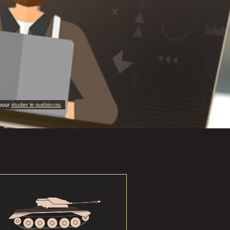
 pour
étudier le québécois
.