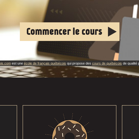
Commencer le cours
ois.com
est une
école de français québécois
qui propose des
cours de québécois
de qualité