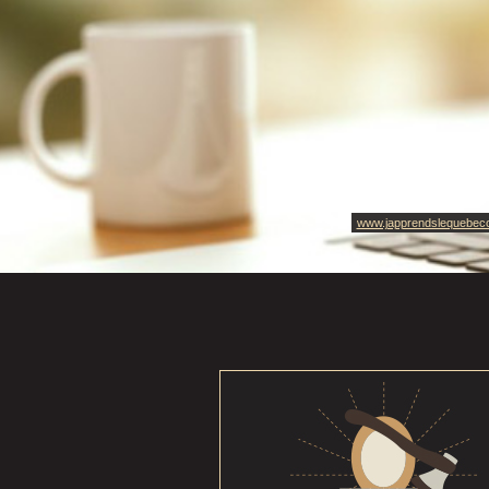
www.japprendslequebec