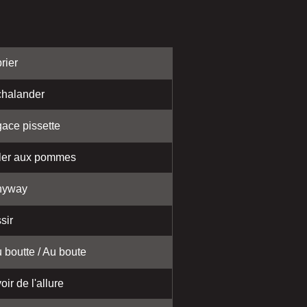
rier
halander
ace pissette
ler aux pommes
nyway
sir
 boutte / Au boute
oir de l'allure