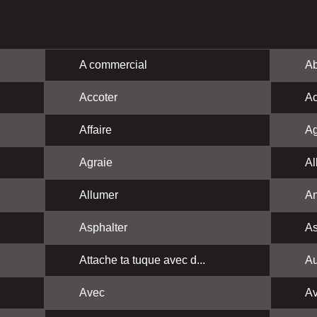
A commercial
Ab
Accoter
Ac
Affaire
Ag
Agraie
Al
Allumer
A
Asphalter
As
Attache ta tuque avec d...
Au
Avec
Av