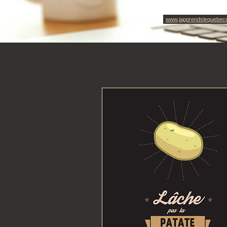
www.japprendslequebec