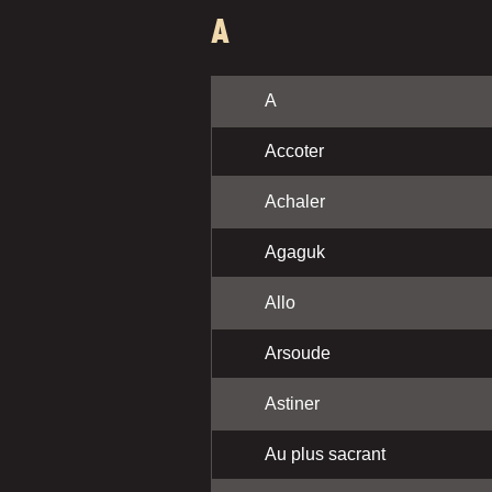
A
A
Accoter
Achaler
Agaguk
Allo
Arsoude
Astiner
Au plus sacrant