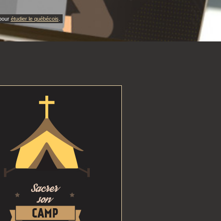
 pour
étudier le québécois
.