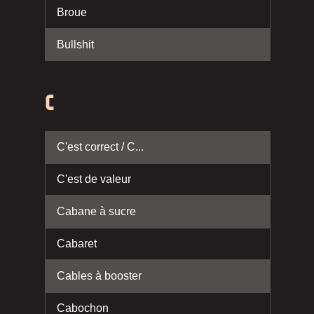
Broue
Bullshit
C
C'est correct / C...
C'est de valeur
Cabane à sucre
Cabaret
Cables à booster
Cabochon