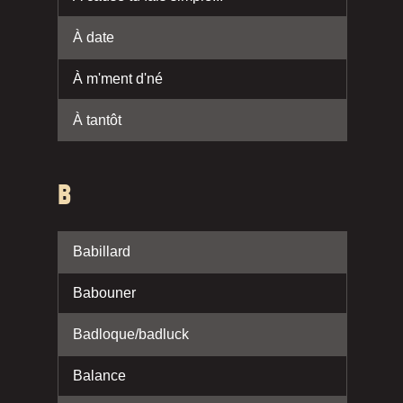
À date
À m'ment d'né
À tantôt
B
Babillard
Babouner
Badloque/badluck
Balance