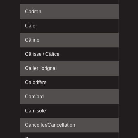
Cadran
Caler
Câline
Câlisse / Câlice
Caller l'orignal
Calorifère
Camiard
Camisole
Canceller/Cancellation