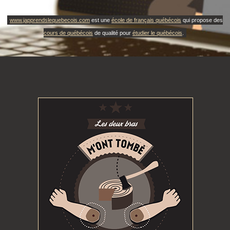
www.japprendslequebecois.com
est une
école de français québécois
qui propose des
cours de québécois
de qualité pour
étudier le québécois
.