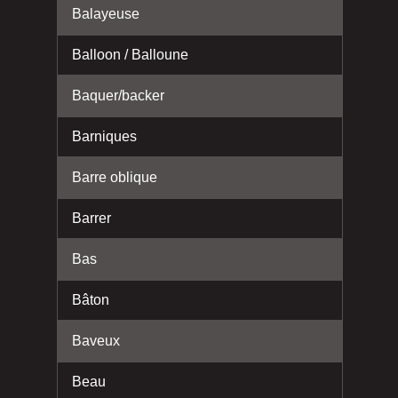
Balayeuse
Balloon / Balloune
Baquer/backer
Barniques
Barre oblique
Barrer
Bas
Bâton
Baveux
Beau