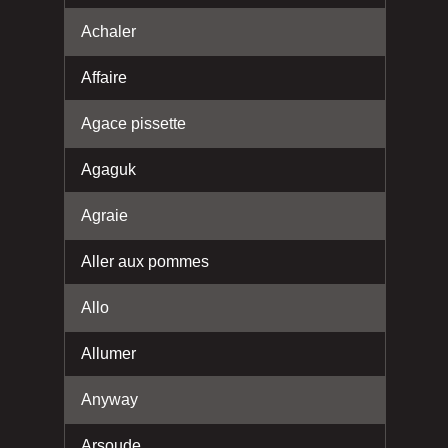
Achaler
Affaire
Agace pissette
Agaguk
Agraie
Aller aux pommes
Allo
Allumer
Anyway
Arsoude