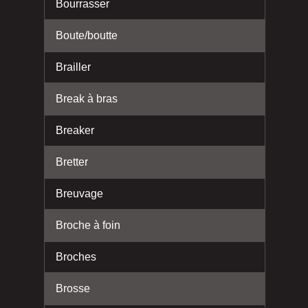
Bourrasser
Boute/boutte
Brailler
Break à bras
Breaker
Bretter
Breuvage
Broche à foin
Broches
Brosse