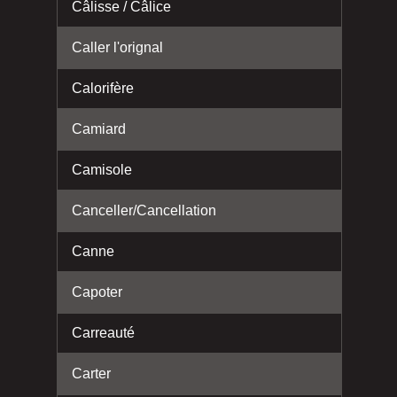
Câlisse / Câlice
Caller l'orignal
Calorifère
Camiard
Camisole
Canceller/Cancellation
Canne
Capoter
Carreauté
Carter