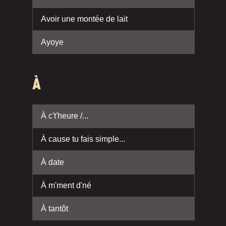
Avoir une montée de lait
Ayoye
À
À c't'heure /...
À cause tu fais simple...
À date
À m'ment d'né
À tantôt