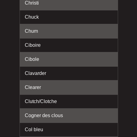
Christi
Chuck
Chum
Ciboire
Cibole
Clavarder
Clearer
Clutch/Clotche
Cogner des clous
Col bleu