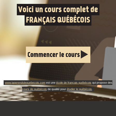
Voici un cours complet de
FRANÇAIS QUÉBÉCOIS
Commencer le cours
www.japprendslequebecois.com
est une
école de français québécois
qui propose des
cours de québécois
de qualité pour
étudier le québécois
.