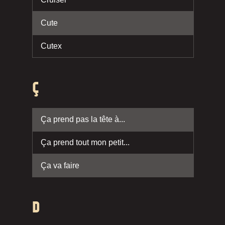
Cute
Cutex
Ç
Ça prend pas la tête à...
Ça prend tout mon petit...
Ça va faire
D