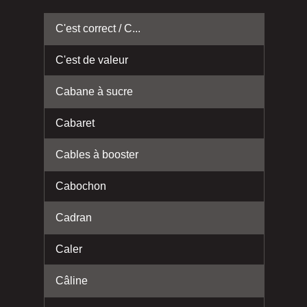
C'est correct / C...
C'est de valeur
Cabane à sucre
Cabaret
Cables à booster
Cabochon
Cadran
Caler
Câline