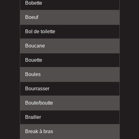
Bobette
Boeuf
Bol de toilette
Boucane
Bouette
Boules
Bourrasser
Boute/boutte
Brailler
Break à bras