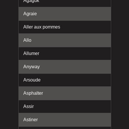
Agaguk
Agraie
Aller aux pommes
Allo
Allumer
Anyway
Arsoude
Asphalter
Assir
Astiner