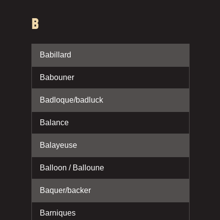
B
Babillard
Babouner
Badloque/badluck
Balance
Balayeuse
Balloon / Balloune
Baquer/backer
Barniques