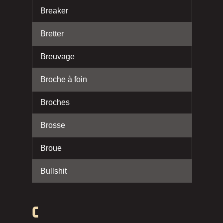
Breaker
Bretter
Breuvage
Broche à foin
Broches
Brosse
Broue
Bullshit
C