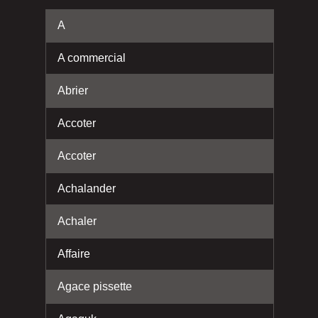
A
A commercial
Abrier
Accoter
Accoter
Achalander
Achaler
Affaire
Agace pissette