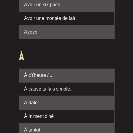
Avoir un six pack
Avoir une montée de lait
Ayoye
À
À c't'heure /...
À cause tu fais simple...
À date
À m'ment d'né
À tantôt