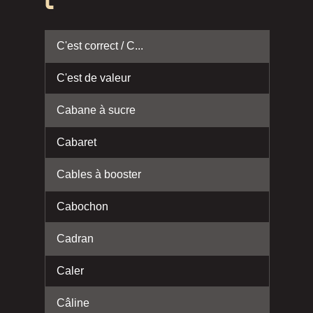
C
C'est correct / C...
C'est de valeur
Cabane à sucre
Cabaret
Cables à booster
Cabochon
Cadran
Caler
Câline