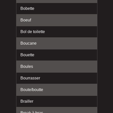
Bobette
Boeuf
Bol de toilette
Boucane
Bouette
Boules
Bourrasser
Boute/boutte
Brailler
Break à bras