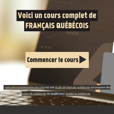
Voici un cours complet de
FRANÇAIS QUÉBÉCOIS
Commencer le cours
www.japprendslequebecois.com
est une
école de français québécois
qui propose des
cours de québécois
de qualité pour
étudier le québécois
.