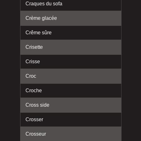
Craques du sofa
Crème glacée
Crême sûre
Crisette
Crisse
Croc
Croche
Cross side
Crosser
Crosseur