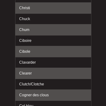
Christi
Chuck
Chum
Ciboire
Cibole
Clavarder
Clearer
Clutch/Clotche
Cogner des clous
Col bleu