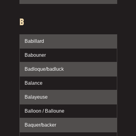
B
Babillard
Babouner
Badloque/badluck
Balance
Balayeuse
Balloon / Balloune
Baquer/backer