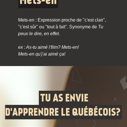
Mets-en
Mets-en : Expression proche de "c'est clair",
"c'est sûr" ou "tout à fait". Synonyme de
Tu
peux le dire, en effet
.
ex : As-tu aimé l'film? Mets-en!
Mets-en qu'j'ai aimé ça!
TU AS ENVIE
D'APPRENDRE LE QUÉBÉCOIS?