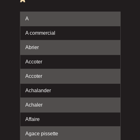
A
A commercial
Abrier
Accoter
Accoter
Achalander
Achaler
Affaire
Agace pissette