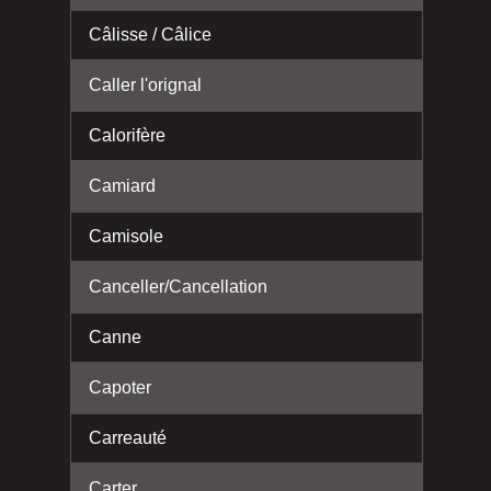
Câlisse / Câlice
Caller l'orignal
Calorifère
Camiard
Camisole
Canceller/Cancellation
Canne
Capoter
Carreauté
Carter