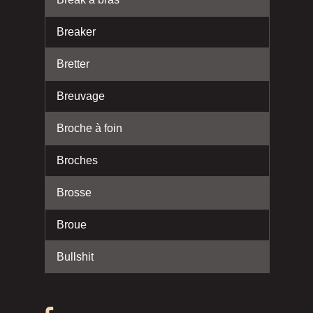
Breaker
Bretter
Breuvage
Broche à foin
Broches
Brosse
Broue
Bullshit