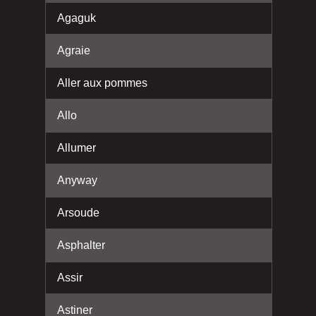
Agaguk
Agraie
Aller aux pommes
Allo
Allumer
Anyway
Arsoude
Asphalter
Assir
Astiner