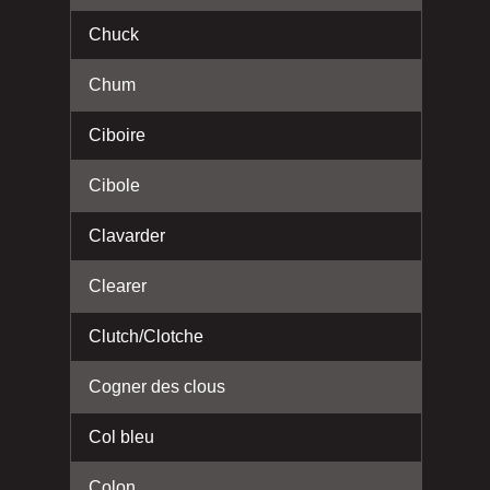
Chuck
Chum
Ciboire
Cibole
Clavarder
Clearer
Clutch/Clotche
Cogner des clous
Col bleu
Colon