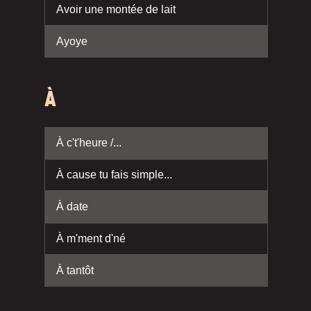
Avoir une montée de lait
Ayoye
À
À c't'heure /...
À cause tu fais simple...
À date
À m'ment d'né
À tantôt