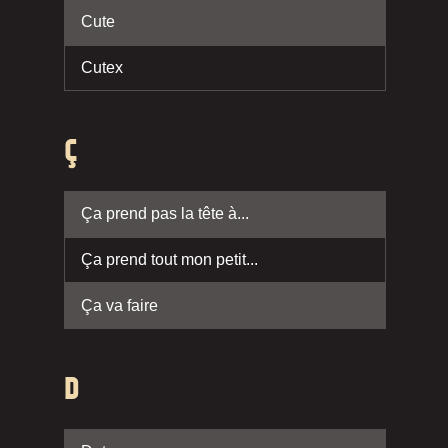
Cute
Cutex
Ç
Ça prend pas la tête à...
Ça prend tout mon petit...
Ça va faire
D