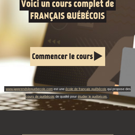
Voici un cours complet de
FRANÇAIS QUÉBÉCOIS
Commencer le cours
www.japprendslequebecois.com
est une
école de français québécois
qui propose des
cours de québécois
de qualité pour
étudier le québécois
.