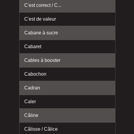
C'est correct / C...
C'est de valeur
Cabane à sucre
Cabaret
Cables à booster
Cabochon
Cadran
Caler
Câline
Câlisse / Câlice