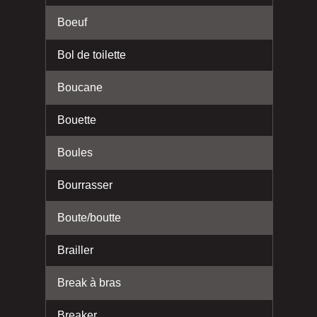
Boeuf
Bol de toilette
Boucane
Bouette
Boules
Bourrasser
Boute/boutte
Brailler
Break à bras
Breaker