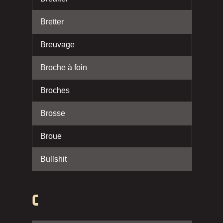
Bretter
Breuvage
Broche à foin
Broches
Brosse
Broue
Bullshit
C