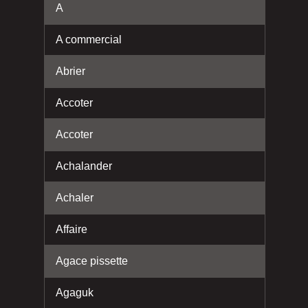
A
A commercial
Abrier
Accoter
Accoter
Achalander
Achaler
Affaire
Agace pissette
Agaguk