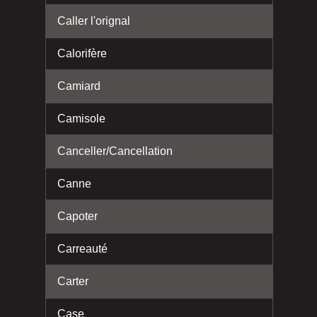
Caller l'orignal
Calorifère
Camiard
Camisole
Canceller/Cancellation
Canne
Capoter
Carreauté
Carter
Case