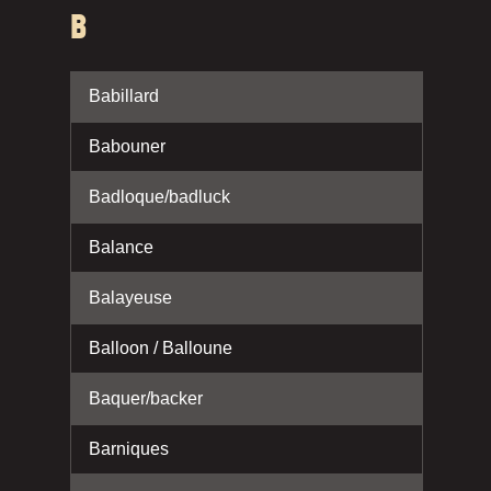
B
Babillard
Babouner
Badloque/badluck
Balance
Balayeuse
Balloon / Balloune
Baquer/backer
Barniques