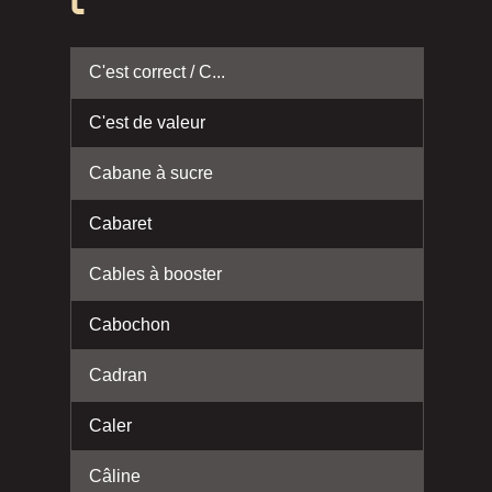
C
C'est correct / C...
C'est de valeur
Cabane à sucre
Cabaret
Cables à booster
Cabochon
Cadran
Caler
Câline