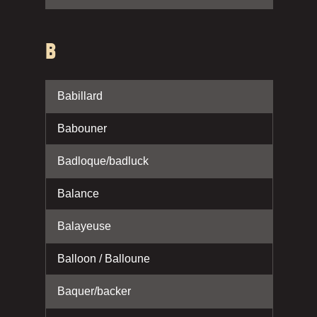
B
Babillard
Babouner
Badloque/badluck
Balance
Balayeuse
Balloon / Balloune
Baquer/backer