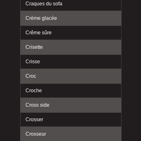
Craques du sofa
Crème glacée
Crême sûre
Crisette
Crisse
Croc
Croche
Cross side
Crosser
Crosseur