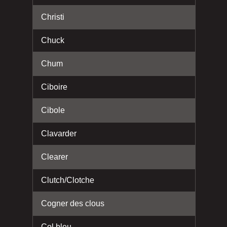
Christi
Chuck
Chum
Ciboire
Cibole
Clavarder
Clearer
Clutch/Clotche
Cogner des clous
Col bleu