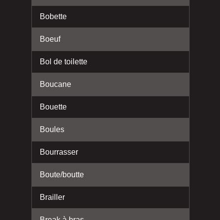
Bobette
Boeuf
Bol de toilette
Boucane
Bouette
Boules
Bourrasser
Boute/boutte
Brailler
Break à bras