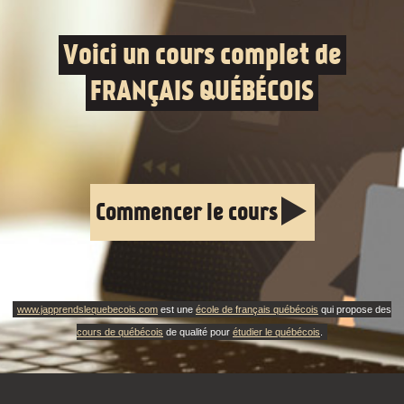
Voici un cours complet de
FRANÇAIS QUÉBÉCOIS
Commencer le cours
www.japprendslequebecois.com
est une
école de français québécois
qui propose des
cours de québécois
de qualité pour
étudier le québécois
.