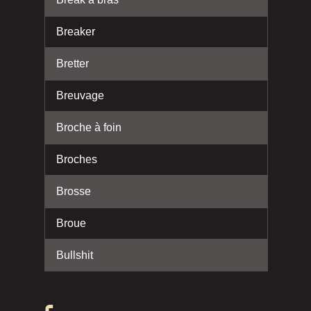
Breaker
Bretter
Breuvage
Broche à foin
Broches
Brosse
Broue
Bullshit