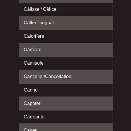
Câlisse / Câlice
Caller l'orignal
Calorifère
Camiard
Camisole
Canceller/Cancellation
Canne
Capoter
Carreauté
Carter