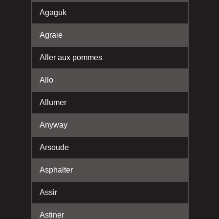
Agaguk
Agraie
Aller aux pommes
Allo
Allumer
Anyway
Arsoude
Asphalter
Assir
Astiner