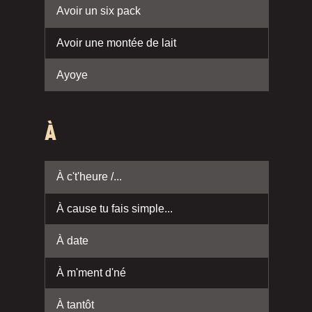
Avoir un six pack
Avoir une montée de lait
Ayoye
À
À c't'heure /...
À cause tu fais simple...
À date
À m'ment d'né
À tantôt