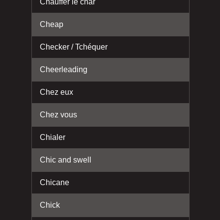
Chauffer le char
Cheap
Checker / Tchéquer
Cheerleading
Chez eux
Chez vous
Chialer
Chic and swell
Chicane
Chick