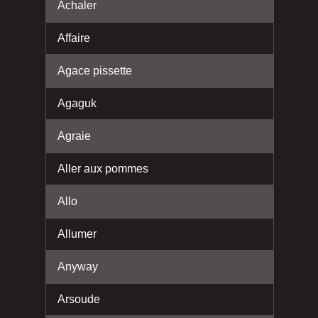
Achaler
Affaire
Agace pissette
Agaguk
Agraie
Aller aux pommes
Allo
Allumer
Anyway
Arsoude