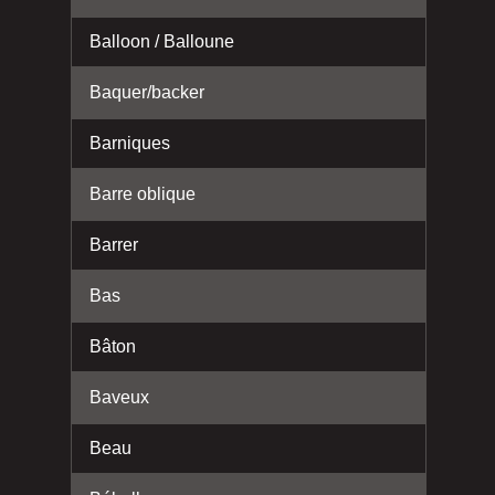
Balloon / Balloune
Baquer/backer
Barniques
Barre oblique
Barrer
Bas
Bâton
Baveux
Beau