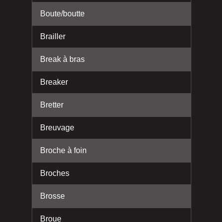
Boute/boutte
Brailler
Break à bras
Breaker
Bretter
Breuvage
Broche à foin
Broches
Brosse
Broue