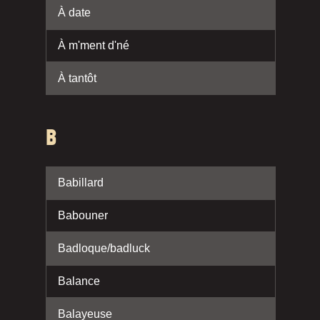
À date
À m'ment d'né
À tantôt
B
Babillard
Babouner
Badloque/badluck
Balance
Balayeuse