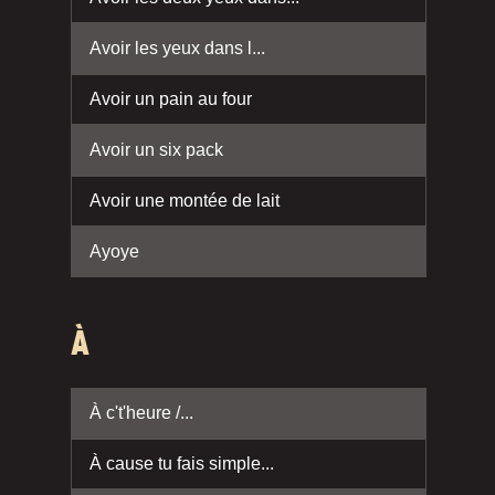
Avoir les yeux dans l...
Avoir un pain au four
Avoir un six pack
Avoir une montée de lait
Ayoye
À
À c't'heure /...
À cause tu fais simple...