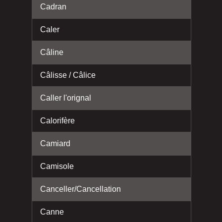
Cadran
Caler
Câline
Câlisse / Câlice
Caller l'orignal
Calorifère
Camiard
Camisole
Canceller/Cancellation
Canne