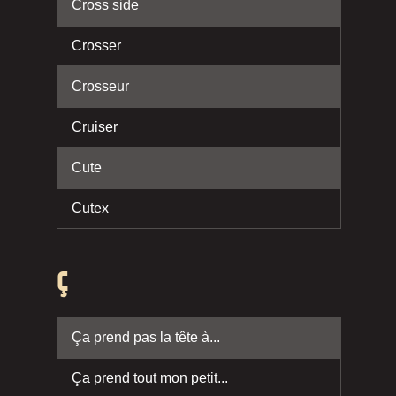
Cross side
Crosser
Crosseur
Cruiser
Cute
Cutex
Ç
Ça prend pas la tête à...
Ça prend tout mon petit...