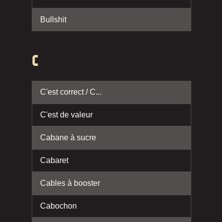
Bullshit
C
C'est correct / C...
C'est de valeur
Cabane à sucre
Cabaret
Cables à booster
Cabochon