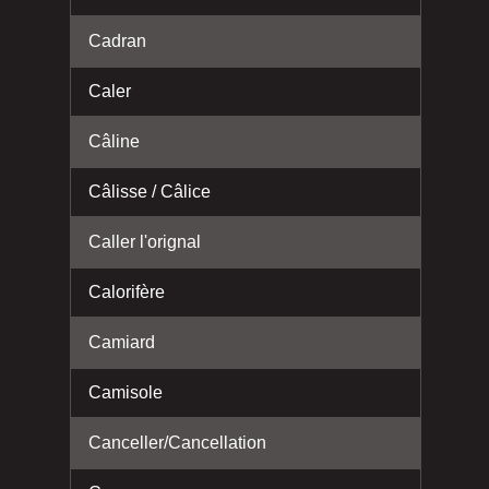
Cadran
Caler
Câline
Câlisse / Câlice
Caller l'orignal
Calorifère
Camiard
Camisole
Canceller/Cancellation