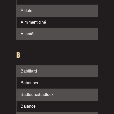
À date
À m'ment d'né
À tantôt
B
Babillard
Babouner
Badloque/badluck
Balance