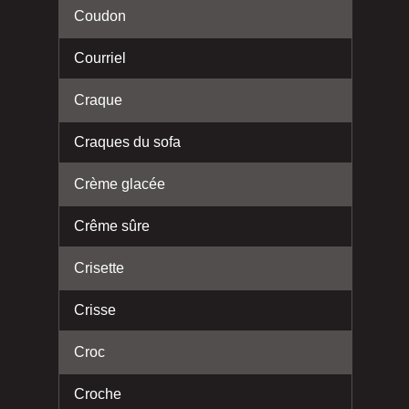
Coudon
Courriel
Craque
Craques du sofa
Crème glacée
Crême sûre
Crisette
Crisse
Croc
Croche