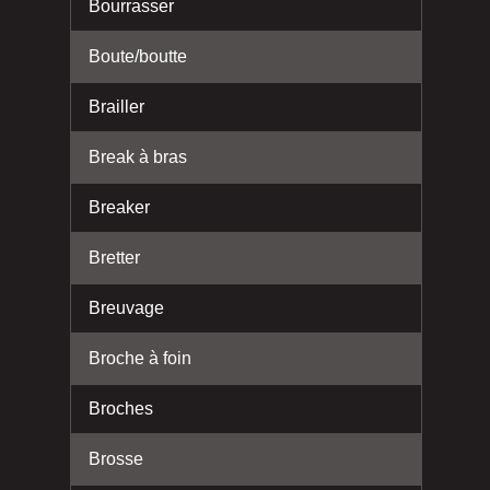
Bourrasser
Boute/boutte
Brailler
Break à bras
Breaker
Bretter
Breuvage
Broche à foin
Broches
Brosse