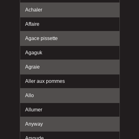
Achaler
Affaire
Agace pissette
Agaguk
Agraie
Aller aux pommes
Allo
Allumer
Anyway
Arsoude