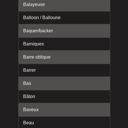
Balayeuse
Balloon / Balloune
Baquer/backer
Barniques
Barre oblique
Barrer
Bas
Bâton
Baveux
Beau