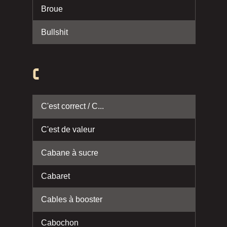
Broue
Bullshit
C
C'est correct / C...
C'est de valeur
Cabane à sucre
Cabaret
Cables à booster
Cabochon