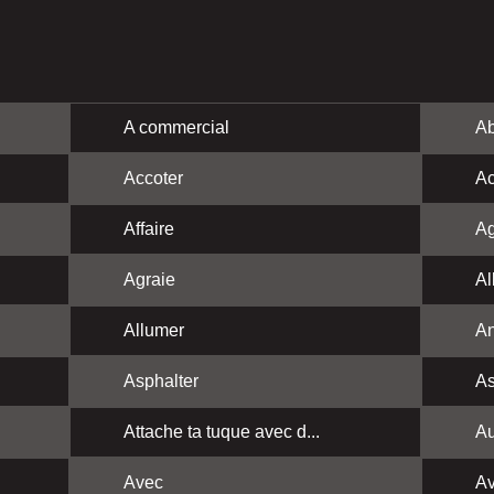
A commercial
Ab
Accoter
Ac
Affaire
Ag
Agraie
Al
Allumer
A
Asphalter
As
Attache ta tuque avec d...
Au
Avec
Av