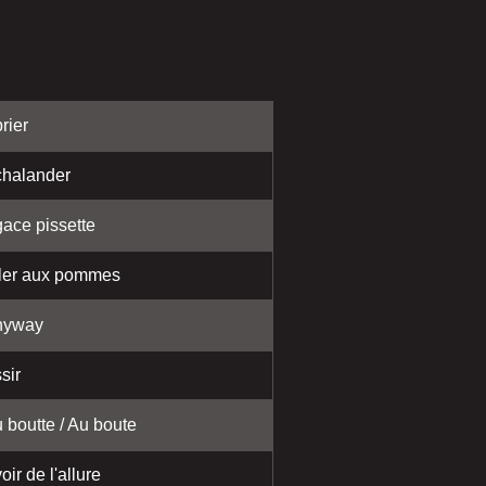
rier
halander
ace pissette
ler aux pommes
nyway
sir
 boutte / Au boute
oir de l'allure