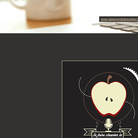
www.japprendslequebec