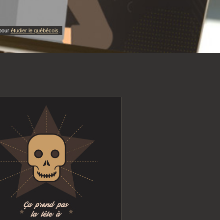
 pour
étudier le québécois
.