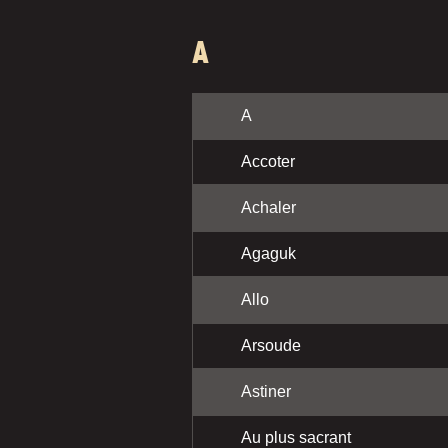
A
A
Accoter
Achaler
Agaguk
Allo
Arsoude
Astiner
Au plus sacrant