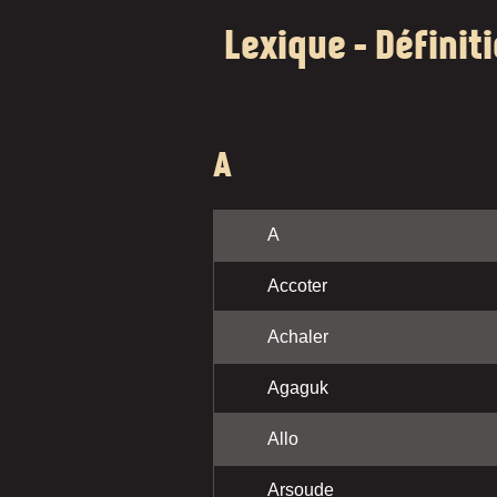
Lexique - Définit
A
A
Accoter
Achaler
Agaguk
Allo
Arsoude