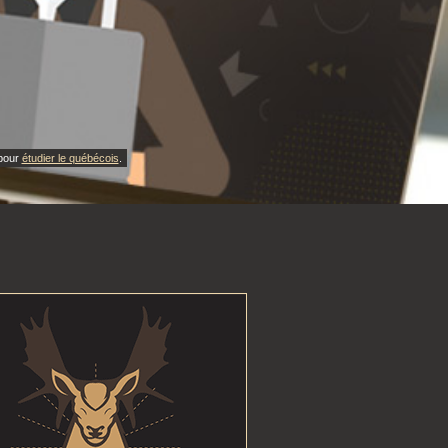
 pour
étudier le québécois
.