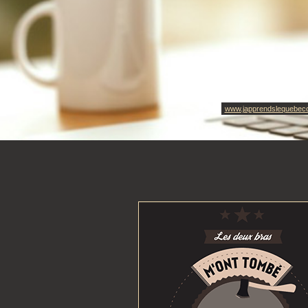
www.japprendslequebec