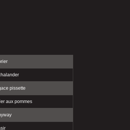
rier
halander
ace pissette
ler aux pommes
nyway
sir