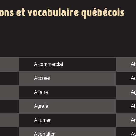
ions et vocabulaire québécois
A commercial
Ab
Accoter
Ac
Affaire
Ag
Agraie
Al
Allumer
A
Asphalter
As