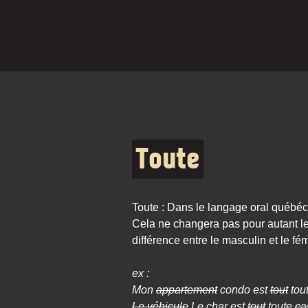
Toute
Toute : Dans le langage oral québéco
Cela ne changera pas pour autant le
différence entre le masculin et le fé
ex :
Mon
appartement
condo est
tout
tout
Le véhicule
Le char est
tout
toute
ca