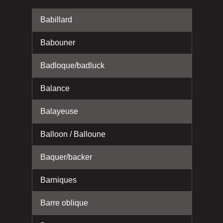
Babillard
Babouner
Badloque/badluck
Balance
Balayeuse
Balloon / Balloune
Baquer/backer
Barniques
Barre oblique