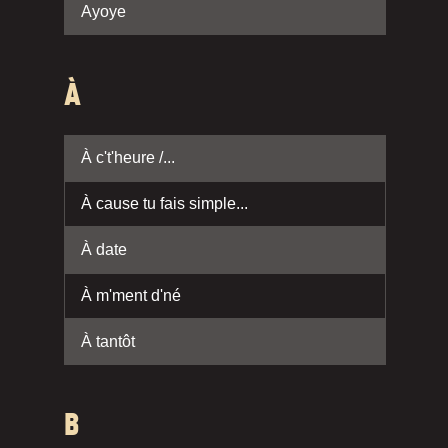
Ayoye
À
À c't'heure /...
À cause tu fais simple...
À date
À m'ment d'né
À tantôt
B