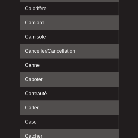
Calorifère
Camiard
Camisole
Canceller/Cancellation
Canne
Capoter
Carreauté
Carter
Case
Catcher