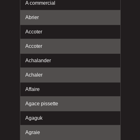
A commercial
Abrier
Accoter
Accoter
Achalander
Achaler
Affaire
Agace pissette
Agaguk
Agraie