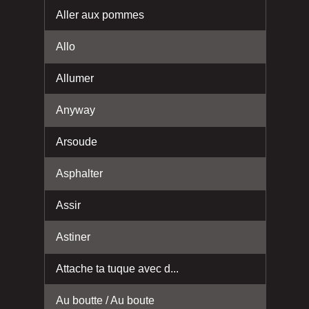
Aller aux pommes
Allo
Allumer
Anyway
Arsoude
Asphalter
Assir
Astiner
Attache ta tuque avec d...
Au boutte / Au boute