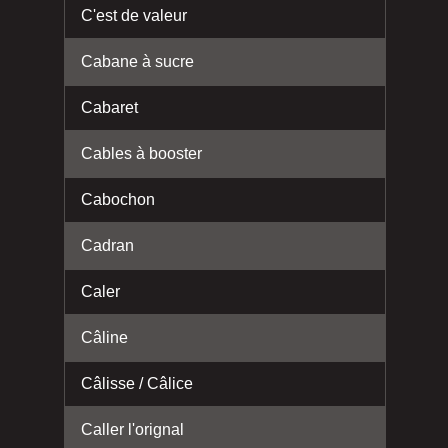
C'est de valeur
Cabane à sucre
Cabaret
Cables à booster
Cabochon
Cadran
Caler
Câline
Câlisse / Câlice
Caller l'orignal