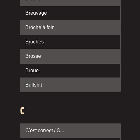
Breuvage
Broche à foin
Broches
Brosse
Broue
Bullshit
C
C'est correct / C...