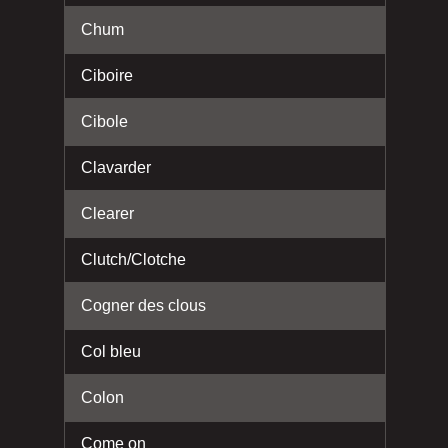
Chum
Ciboire
Cibole
Clavarder
Clearer
Clutch/Clotche
Cogner des clous
Col bleu
Colon
Come on