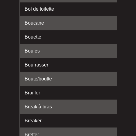
Bol de toilette
Boucane
Bouette
Boules
Bourrasser
Boute/boutte
Brailler
Break à bras
Breaker
Bretter