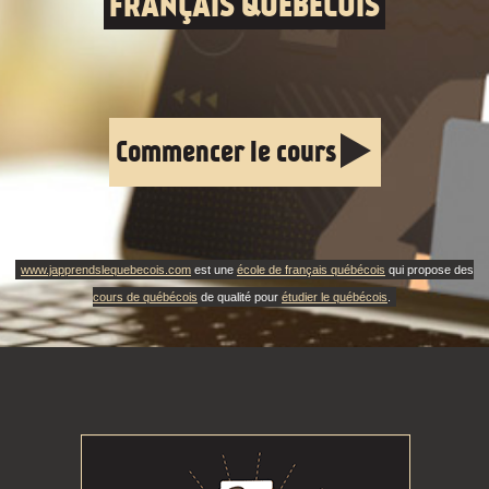
FRANÇAIS QUÉBÉCOIS
Commencer le cours
www.japprendslequebecois.com
est une
école de français québécois
qui propose des
cours de québécois
de qualité pour
étudier le québécois
.