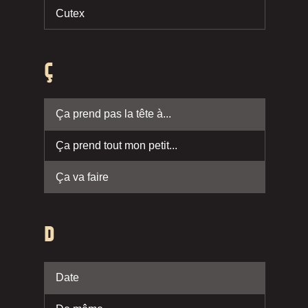
Cutex
Ç
Ça prend pas la tête à...
Ça prend tout mon petit...
Ça va faire
D
Date