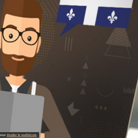
 pour
étudier le québécois
.