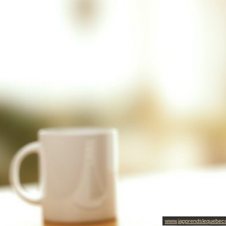
www.japprendslequebec