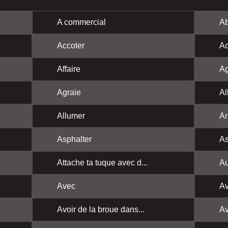
A commercial
Ab
Accoter
Ac
Affaire
Ag
Agraie
Al
Allumer
A
Asphalter
As
Attache ta tuque avec d...
Au
Avec
Av
Avoir de la broue dans...
Av