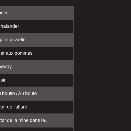
rier
halander
ace pissette
ler aux pommes
nyway
sir
 boutte / Au boute
oir de l'allure
oir de la mine dans le...