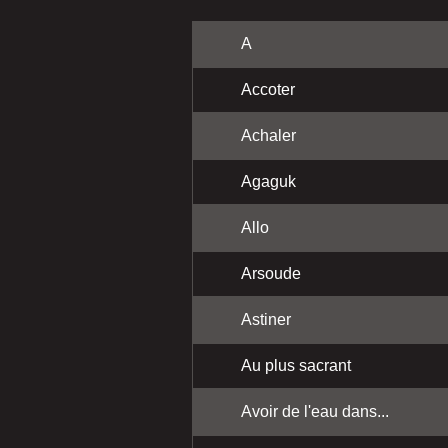
A
Accoter
Achaler
Agaguk
Allo
Arsoude
Astiner
Au plus sacrant
Avoir de l'eau dans...