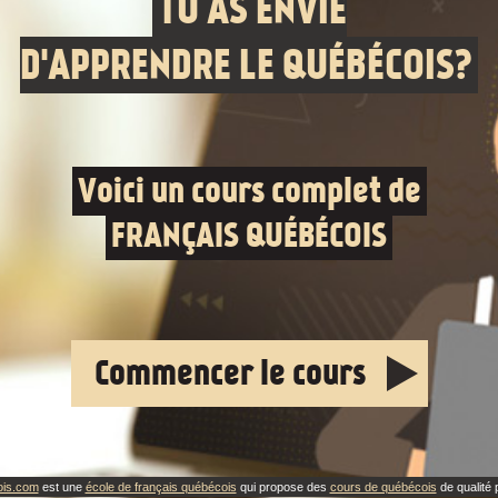
TU AS ENVIE
D'APPRENDRE LE QUÉBÉCOIS?
Voici un cours complet de
FRANÇAIS QUÉBÉCOIS
Commencer le cours
ois.com
est une
école de français québécois
qui propose des
cours de québécois
de qualité