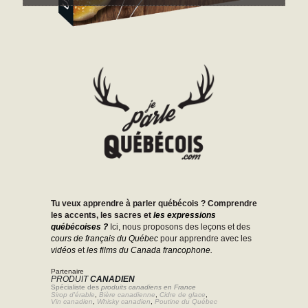
Tu veux apprendre à parler québécois ? Comprendre
les accents, les sacres et
les expressions
québécoises ?
Ici, nous proposons des leçons et des
cours de français du Québec
pour apprendre avec les
vidéos
et
les films du Canada francophone.
Partenaire
PRODUIT
CANADIEN
Spécialiste des
produits canadiens en France
Sirop d'érable
,
Bière canadienne
,
Cidre de glace
,
Vin canadien
,
Whisky canadien
,
Poutine du Québec