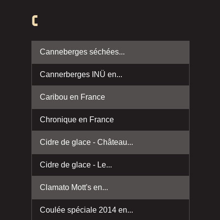
C
Canneberges séchées...
Cannerberges INÜ en...
Caribou en France
Chronique en France
Cidre de glace - Château...
Cidre de glace - Le...
Clamato Mott's en...
Coulée spéciale 2014 en...