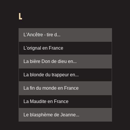
L
L'Ancêtre - tire d...
L'orignal en France
La bière Don de dieu en...
La blonde du trappeur en...
La fin du monde en France
La Maudite en France
Le blasphème de Jeanne...