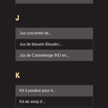
J
Jus concentré de...
Jus de bleuets Bleudici...
Jus de Canneberge INÜ en...
K
Kit à poutine pour 4...
Kit de sirop d'...