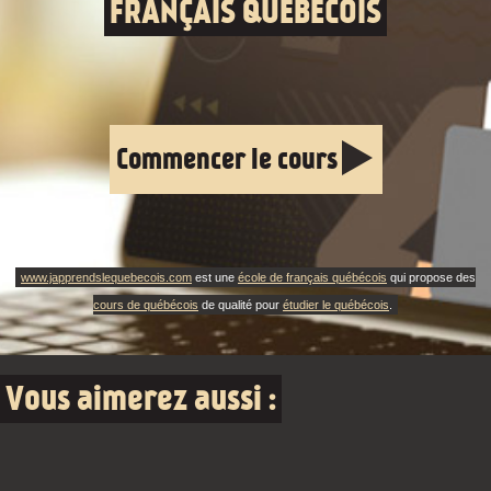
FRANÇAIS QUÉBÉCOIS
Commencer le cours
www.japprendslequebecois.com
est une
école de français québécois
qui propose des
cours de québécois
de qualité pour
étudier le québécois
.
Vous aimerez aussi :