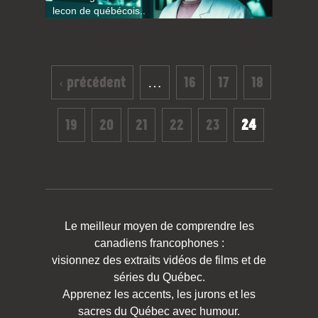
lecon de québécois..
Pages
‹ précédent
…
16
17
18
19
20
21
22
23
24
Le meilleur moyen de comprendre les
canadiens francophones :
visionnez des extraits vidéos de films et de
séries du Québec.
Apprenez les accents, les jurons et les
sacres du Québec avec humour.