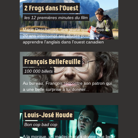
2 Frogs dans l'Ouest
les 12 premières minutes du film
Marie Deschamps, une jeune québécoise de
20 ans interrompt ses études pour aller
apprendre l'anglais dans l'ouest canadien
François Bellefeuille
100 000 billets
Au bureau, François rencontre son patron qui
a une belle surprise à lui donner...
Louis-José Houde
Bon cop bad cop
A la morgue, un médecin nous donne une belle