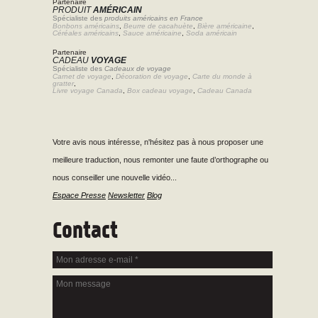
Partenaire
PRODUIT
AMÉRICAIN
Spécialiste des
produits américains en France
Bonbons américains
,
Beurre de cacahuète
,
Bière américaine
,
Céréales américains
,
Sauce américaine
,
Soda américain
Partenaire
CADEAU
VOYAGE
Spécialiste des
Cadeaux de voyage
Carnet de voyage
,
Décoration de voyage
,
Carte du monde à
gratter
,
Livre voyage Canada
,
Box cadeau voyage
,
Cadeau Canada
Votre avis nous intéresse, n'hésitez pas à nous proposer une
meilleure traduction, nous remonter une faute d’orthographe ou
nous conseiller une nouvelle vidéo...
Espace Presse
Newsletter
Blog
Contact
Mon adresse e-mail
*
Mon message