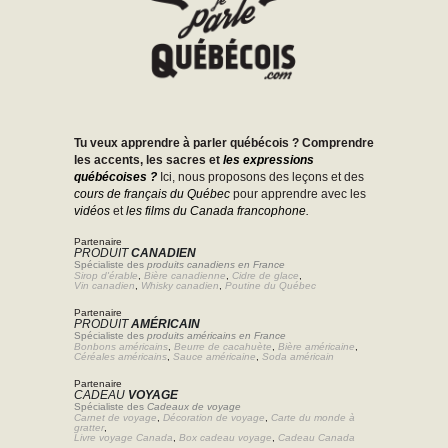
Tu veux apprendre à parler québécois ? Comprendre
les accents, les sacres et
les expressions
québécoises ?
Ici, nous proposons des leçons et des
cours de français du Québec
pour apprendre avec les
vidéos
et
les films du Canada francophone.
Partenaire
PRODUIT
CANADIEN
Spécialiste des
produits canadiens en France
Sirop d'érable
,
Bière canadienne
,
Cidre de glace
,
Vin canadien
,
Whisky canadien
,
Poutine du Québec
Partenaire
PRODUIT
AMÉRICAIN
Spécialiste des
produits américains en France
Bonbons américains
,
Beurre de cacahuète
,
Bière américaine
,
Céréales américains
,
Sauce américaine
,
Soda américain
Partenaire
CADEAU
VOYAGE
Spécialiste des
Cadeaux de voyage
Carnet de voyage
,
Décoration de voyage
,
Carte du monde à
gratter
,
Livre voyage Canada
,
Box cadeau voyage
,
Cadeau Canada