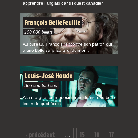
apprendre l'anglais dans l'ouest canadien
François Bellefeuille
100 000 billets
Au bureau, François rencontre son patron qui
a une belle surprise à lui donner...
Louis-José Houde
Bon cop bad cop
A la morgue, un médecin nous donne une belle
lecon de québécois..
Pages
‹ précédent
…
15
16
17