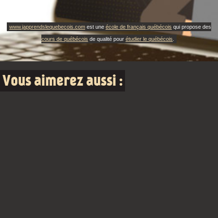
www.japprendslequebecois.com
est une
école de français québécois
qui propose des
cours de québécois
de qualité pour
étudier le québécois
.
Vous aimerez aussi :