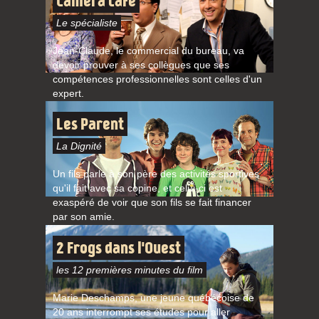
Caméra café
Le spécialiste
Jean-Claude, le commercial du bureau, va
devoir prouver à ses collègues que ses
compétences professionnelles sont celles d'un
expert.
Les Parent
La Dignité
Un fils parle à son père des activités sportives
qu'il fait avec sa copine, et celui-ci est
exaspéré de voir que son fils se fait financer
par son amie.
2 Frogs dans l'Ouest
les 12 premières minutes du film
Marie Deschamps, une jeune québécoise de
20 ans interrompt ses études pour aller