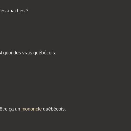
 des apaches ?
est quoi des vrais québécois.
'être ça un
mononcle
québécois.