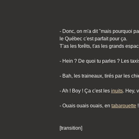
- Donc, on m'a dit "mais pourquoi pa
le Québec c'est parfait pour ça.
T'as les forêts, t'as les grands espac
- Hein ? De quoi tu parles ? Les taxi
- Bah, les traineaux, tirés par les ch
- Ah ! Boy ! Ça c'est les
inuits
. Hey, 
- Ouais ouais ouais, en
tabarouette
!
[transition]