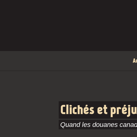
Aller au contenu principal
A
Clichés et préj
Quand les douanes canadi