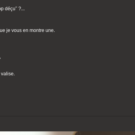
op déçu" ?...
 que je vous en montre une.
?
 valise.