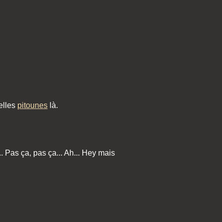
belles
pitounes
là.
. Pas ça, pas ça... Ah... Hey mais