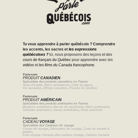
Tu veux apprendre à parler québécois ? Comprendre
les accents, les sacres et
les expressions
québécoises ?
Ici, nous proposons des leçons et des
cours de français du Québec
pour apprendre avec les
vidéos
et
les films du Canada francophone.
Partenaire
PRODUIT
CANADIEN
Spécialiste des
produits canadiens en France
Sirop d'érable
,
Bière canadienne
,
Cidre de glace
,
Vin canadien
,
Whisky canadien
,
Poutine du Québec
Partenaire
PRODUIT
AMÉRICAIN
Spécialiste des
produits américains en France
Bonbons américains
,
Beurre de cacahuète
,
Bière américaine
,
Céréales américains
,
Sauce américaine
,
Soda américain
Partenaire
CADEAU
VOYAGE
Spécialiste des
Cadeaux de voyage
Carnet de voyage
,
Décoration de voyage
,
Carte du monde à
gratter
,
Livre voyage Canada
,
Box cadeau voyage
,
Cadeau Canada