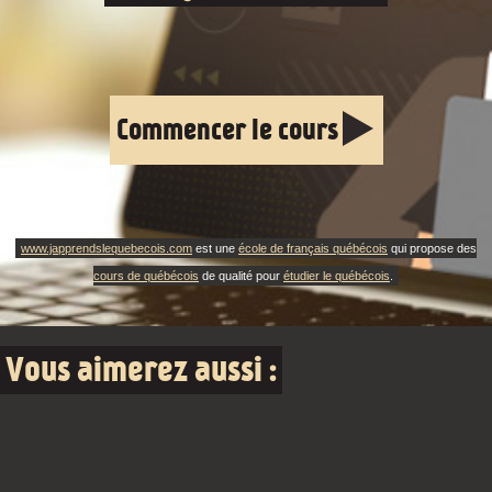
Commencer le cours
www.japprendslequebecois.com
est une
école de français québécois
qui propose des
cours de québécois
de qualité pour
étudier le québécois
.
Vous aimerez aussi :