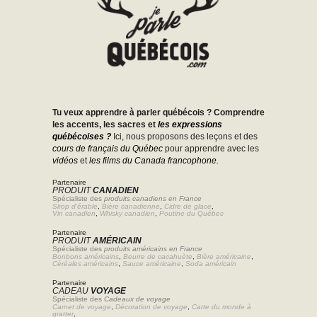
Tu veux apprendre à parler québécois ? Comprendre
les accents, les sacres et
les expressions
québécoises ?
Ici, nous proposons des leçons et des
cours de français du Québec
pour apprendre avec les
vidéos
et
les films du Canada francophone.
Partenaire
PRODUIT
CANADIEN
Spécialiste des
produits canadiens en France
Sirop d'érable
,
Bière canadienne
,
Cidre de glace
,
Vin canadien
,
Whisky canadien
,
Poutine du Québec
Partenaire
PRODUIT
AMÉRICAIN
Spécialiste des
produits américains en France
Bonbons américains
,
Beurre de cacahuète
,
Bière américaine
,
Céréales américains
,
Sauce américaine
,
Soda américain
Partenaire
CADEAU
VOYAGE
Spécialiste des
Cadeaux de voyage
Carnet de voyage
,
Décoration de voyage
,
Carte du monde à
gratter
,