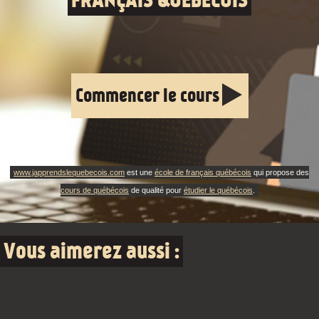
Commencer le cours
www.japprendslequebecois.com
est une
école de français québécois
qui propose des
cours de québécois
de qualité pour
étudier le québécois
.
Vous aimerez aussi :