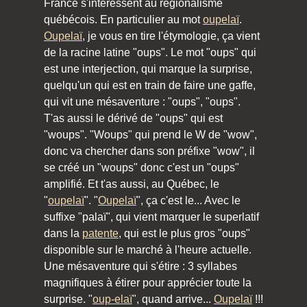
France s'intéressent au régionalisme
québécois. En particulier au mot
oupelaï
.
Oupelaï
, je vous en tire l'étymologie, ça vient
de la racine latine "oups". Le mot "oups" qui
est une interjection, qui marque la surprise,
quelqu'un qui est en train de faire une gaffe,
qui vit une mésaventure : "oups", "oups".
T'as aussi le dérivé de "oups" qui est
"woups". "Woups" qui prend le W de "wow",
donc va chercher dans son préfixe "wow", il
se créé un "woups" donc c'est un "oups"
amplifié. Et t'as aussi, au Québec, le
"
oupelaï
". "
Oupelaï
", ça c'est le... Avec le
suffixe "palaï", qui vient marquer le superlatif
dans la
patente
, qui est le plus gros "oups"
disponible sur le marché à l'heure actuelle.
Une mésaventure qui s'étire : 3 syllabes
magnifiques à étirer pour apprécier toute la
surprise. "
oup-elaï
", quand arrive...
Oupelaï
!!!