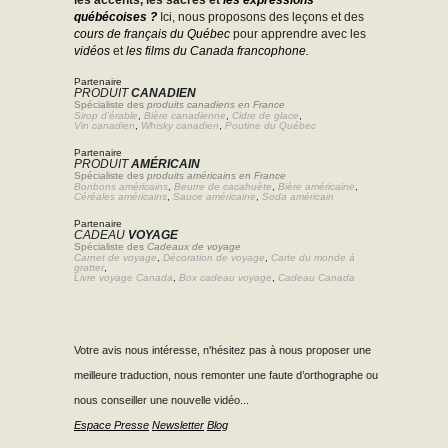
les accents, les sacres et
les expressions
québécoises ?
Ici, nous proposons des leçons et des
cours de français du Québec
pour apprendre avec les
vidéos
et
les films du Canada francophone.
Partenaire
PRODUIT
CANADIEN
Spécialiste des
produits canadiens en France
Sirop d'érable
,
Bière canadienne
,
Cidre de glace
,
Vin canadien
,
Whisky canadien
,
Poutine du Québec
Partenaire
PRODUIT
AMÉRICAIN
Spécialiste des
produits américains en France
Bonbons américains
,
Beurre de cacahuète
,
Bière américaine
,
Céréales américains
,
Sauce américaine
,
Soda américain
Partenaire
CADEAU
VOYAGE
Spécialiste des
Cadeaux de voyage
Carnet de voyage
,
Décoration de voyage
,
Carte du monde à
gratter
,
Livre voyage Canada
,
Box cadeau voyage
,
Cadeau Canada
Votre avis nous intéresse, n'hésitez pas à nous proposer une
meilleure traduction, nous remonter une faute d’orthographe ou
nous conseiller une nouvelle vidéo...
Espace Presse
Newsletter
Blog