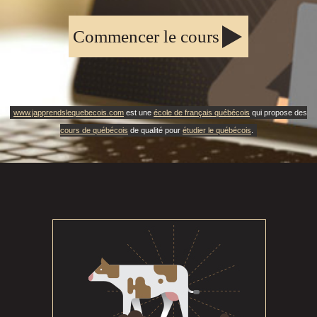
Commencer le cours
www.japprendslequebecois.com
est une
école de français québécois
qui propose des
cours de québécois
de qualité pour
étudier le québécois
.