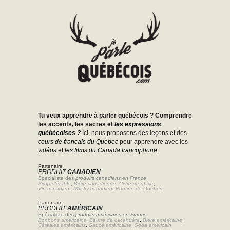
Tu veux apprendre à parler québécois ? Comprendre
les accents, les sacres et
les expressions
québécoises ?
Ici, nous proposons des leçons et des
cours de français du Québec
pour apprendre avec les
vidéos
et
les films du Canada francophone.
Partenaire
PRODUIT
CANADIEN
Spécialiste des
produits canadiens en France
Sirop d'érable
,
Bière canadienne
,
Cidre de glace
,
Vin canadien
,
Whisky canadien
,
Poutine du Québec
Partenaire
PRODUIT
AMÉRICAIN
Spécialiste des
produits américains en France
Bonbons américains
,
Beurre de cacahuète
,
Bière américaine
,
Céréales américains
,
Sauce américaine
,
Soda américain