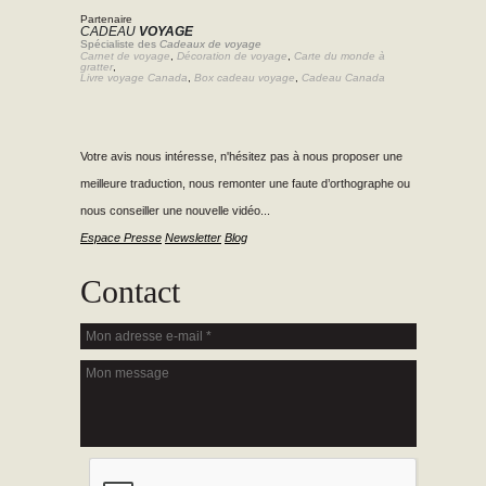
Partenaire
CADEAU
VOYAGE
Spécialiste des
Cadeaux de voyage
Carnet de voyage
,
Décoration de voyage
,
Carte du monde à
gratter
,
Livre voyage Canada
,
Box cadeau voyage
,
Cadeau Canada
Votre avis nous intéresse, n'hésitez pas à nous proposer une
meilleure traduction, nous remonter une faute d’orthographe ou
nous conseiller une nouvelle vidéo...
Espace Presse
Newsletter
Blog
Contact
Mon adresse e-mail
*
Mon message