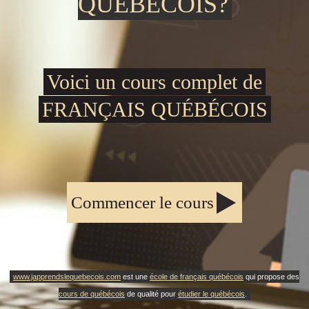
QUÉBÉCOIS?
Voici un cours complet de
FRANÇAIS QUÉBÉCOIS
Commencer le cours
www.japprendslequebecois.com
est une
école de français québécois
qui propose des
cours de québécois
de qualité pour
étudier le québécois
.