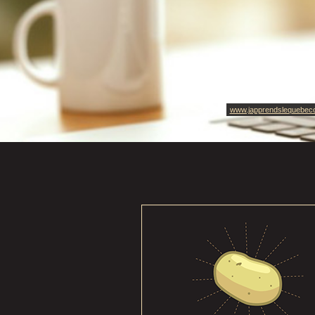
www.japprendslequebec