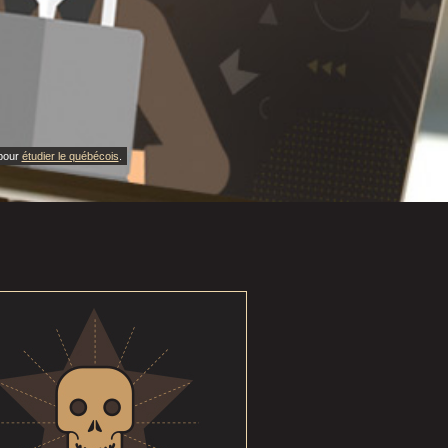
 pour
étudier le québécois
.