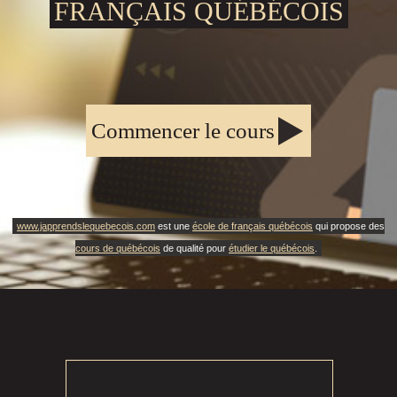
FRANÇAIS QUÉBÉCOIS
Commencer le cours
www.japprendslequebecois.com
est une
école de français québécois
qui propose des
cours de québécois
de qualité pour
étudier le québécois
.