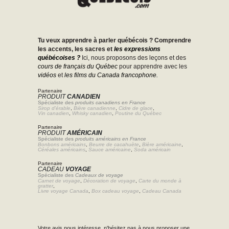
Tu veux apprendre à parler québécois ? Comprendre
les accents, les sacres et
les expressions
québécoises ?
Ici, nous proposons des leçons et des
cours de français du Québec
pour apprendre avec les
vidéos
et
les films du Canada francophone.
Partenaire
PRODUIT
CANADIEN
Spécialiste des
produits canadiens en France
Sirop d'érable
,
Bière canadienne
,
Cidre de glace
,
Vin canadien
,
Whisky canadien
,
Poutine du Québec
Partenaire
PRODUIT
AMÉRICAIN
Spécialiste des
produits américains en France
Bonbons américains
,
Beurre de cacahuète
,
Bière américaine
,
Céréales américains
,
Sauce américaine
,
Soda américain
Partenaire
CADEAU
VOYAGE
Spécialiste des
Cadeaux de voyage
Carnet de voyage
,
Décoration de voyage
,
Carte du monde à
gratter
,
Livre voyage Canada
,
Box cadeau voyage
,
Cadeau Canada
Votre avis nous intéresse, n'hésitez pas à nous proposer une