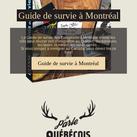
Guide de survie à Montréal
Le Guide de survie des Européens à Montréal donne les
clés pour réussir son immigration au Québec: les banques,
les taxes, la météo, les pieds carrés...
Si vous songez à immigrer au Canada, vous devez lire ce
livre!
Guide de survie à Montréal