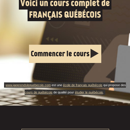
Voici un cours complet de
FRANÇAIS QUÉBÉCOIS
Commencer le cours
www.japprendslequebecois.com
est une
école de français québécois
qui propose des
cours de québécois
de qualité pour
étudier le québécois
.