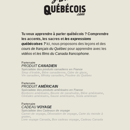
Tu veux apprendre à parler québécois ? Comprendre
les accents, les sacres et
les expressions
québécoises ?
Ici, nous proposons des leçons et des
cours de français du Québec
pour apprendre avec les
vidéos
et
les films du Canada francophone.
Partenaire
PRODUIT
CANADIEN
Spécialiste des
produits canadiens en France
Sirop d'érable
,
Bière canadienne
,
Cidre de glace
,
Vin canadien
,
Whisky canadien
,
Poutine du Québec
Partenaire
PRODUIT
AMÉRICAIN
Spécialiste des
produits américains en France
Bonbons américains
,
Beurre de cacahuète
,
Bière américaine
,
Céréales américains
,
Sauce américaine
,
Soda américain
Partenaire
CADEAU
VOYAGE
Spécialiste des
Cadeaux de voyage
Carnet de voyage
,
Décoration de voyage
,
Carte du monde à
gratter
,
Livre voyage Canada
,
Box cadeau voyage
,
Cadeau Canada