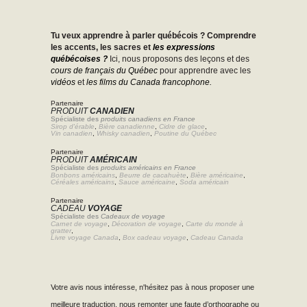
Tu veux apprendre à parler québécois ? Comprendre
les accents, les sacres et
les expressions
québécoises ?
Ici, nous proposons des leçons et des
cours de français du Québec
pour apprendre avec les
vidéos
et
les films du Canada francophone.
Partenaire
PRODUIT
CANADIEN
Spécialiste des
produits canadiens en France
Sirop d'érable
,
Bière canadienne
,
Cidre de glace
,
Vin canadien
,
Whisky canadien
,
Poutine du Québec
Partenaire
PRODUIT
AMÉRICAIN
Spécialiste des
produits américains en France
Bonbons américains
,
Beurre de cacahuète
,
Bière américaine
,
Céréales américains
,
Sauce américaine
,
Soda américain
Partenaire
CADEAU
VOYAGE
Spécialiste des
Cadeaux de voyage
Carnet de voyage
,
Décoration de voyage
,
Carte du monde à
gratter
,
Livre voyage Canada
,
Box cadeau voyage
,
Cadeau Canada
Votre avis nous intéresse, n'hésitez pas à nous proposer une
meilleure traduction, nous remonter une faute d’orthographe ou