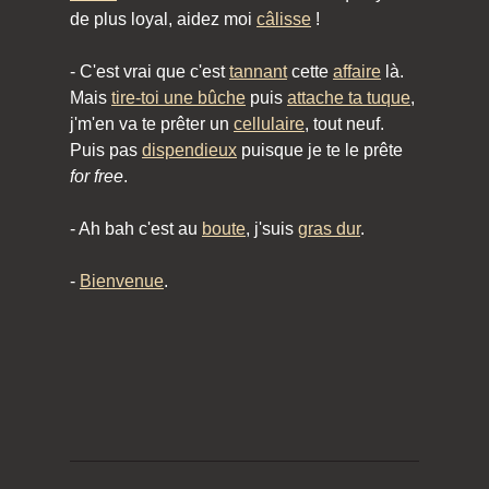
de plus loyal, aidez moi
câlisse
!
- C'est vrai que c'est
tannant
cette
affaire
là.
Mais
tire-toi une bûche
puis
attache ta tuque
,
j'm'en va te prêter un
cellulaire
, tout neuf.
Puis pas
dispendieux
puisque je te le prête
for free
.
- Ah bah c'est au
boute
, j'suis
gras dur
.
-
Bienvenue
.