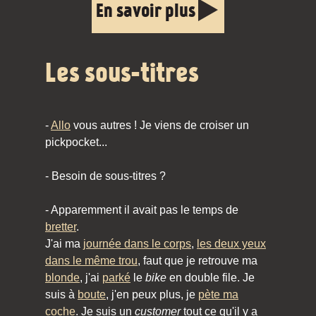
En savoir plus
Les sous-titres
-
Allo
vous autres ! Je viens de croiser un
pickpocket...
- Besoin de sous-titres ?
- Apparemment il avait pas le temps de
bretter
.
J'ai ma
journée dans le corps
,
les deux yeux
dans le même trou
, faut que je retrouve ma
blonde
, j'ai
parké
le
bike
en double file. Je
suis à
boute
, j'en peux plus, je
pète ma
coche
. Je suis un
customer
tout ce qu'il y a