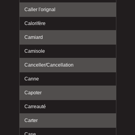
Caller l'orignal
Calorifère
Camiard
Camisole
Canceller/Cancellation
Canne
Capoter
Carreauté
Carter
Case