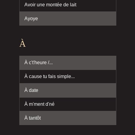
Avoir une montée de lait
Ayoye
À
À c't'heure /...
À cause tu fais simple...
À date
À m'ment d'né
À tantôt