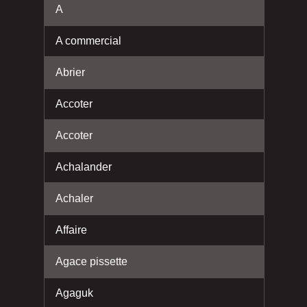
A
A commercial
Abrier
Accoter
Accoter
Achalander
Achaler
Affaire
Agace pissette
Agaguk