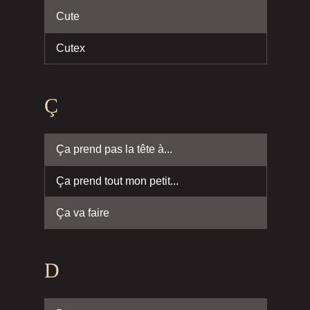
Cute
Cutex
Ç
Ça prend pas la tête à...
Ça prend tout mon petit...
Ça va faire
D