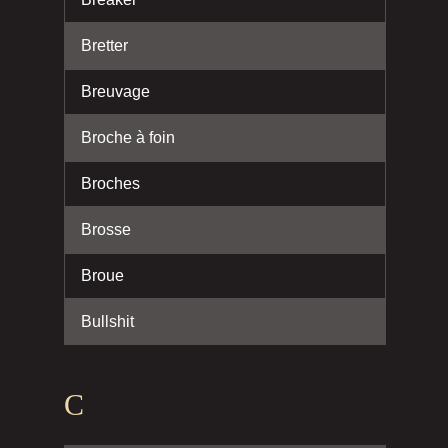
Bretter
Breuvage
Broche à foin
Broches
Brosse
Broue
Bullshit
C