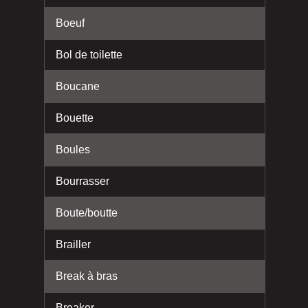
Boeuf
Bol de toilette
Boucane
Bouette
Boules
Bourrasser
Boute/boutte
Brailler
Break à bras
Breaker