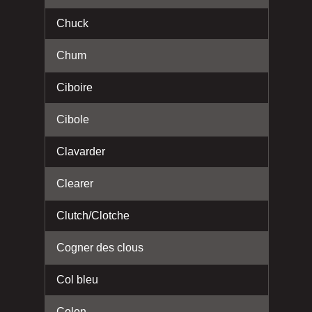
Chuck
Chum
Ciboire
Cibole
Clavarder
Clearer
Clutch/Clotche
Cogner des clous
Col bleu
Colon