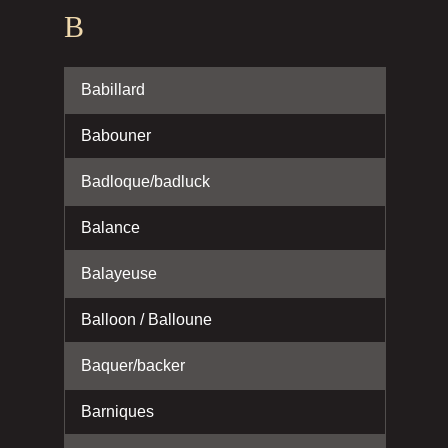
B
Babillard
Babouner
Badloque/badluck
Balance
Balayeuse
Balloon / Balloune
Baquer/backer
Barniques