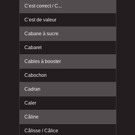
C'est correct / C...
C'est de valeur
Cabane à sucre
Cabaret
Cables à booster
Cabochon
Cadran
Caler
Câline
Câlisse / Câlice