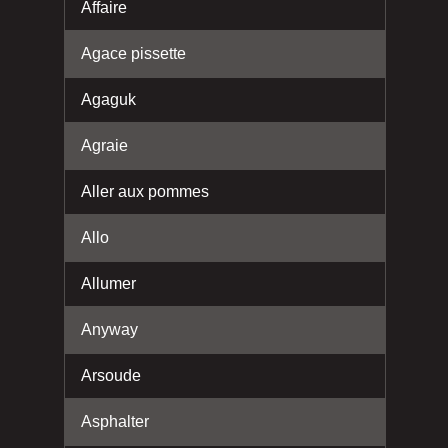
Affaire
Agace pissette
Agaguk
Agraie
Aller aux pommes
Allo
Allumer
Anyway
Arsoude
Asphalter