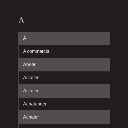
A
A
A commercial
Abrier
Accoter
Accoter
Achalander
Achaler