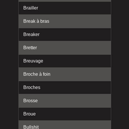
Brailler
Break à bras
Breaker
Bretter
Breuvage
Broche à foin
Broches
Brosse
Broue
Bullshit