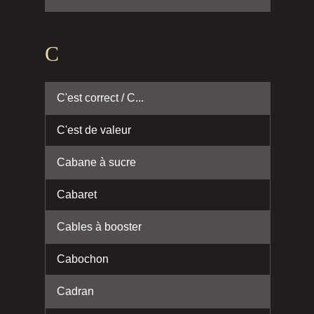
C
C'est correct / C...
C'est de valeur
Cabane à sucre
Cabaret
Cables à booster
Cabochon
Cadran