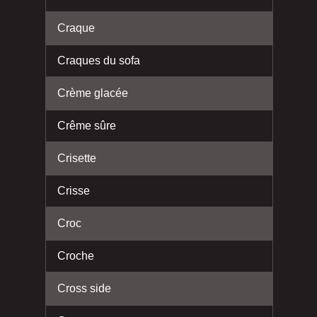
Craque
Craques du sofa
Crème glacée
Crême sûre
Crisette
Crisse
Croc
Croche
Cross side