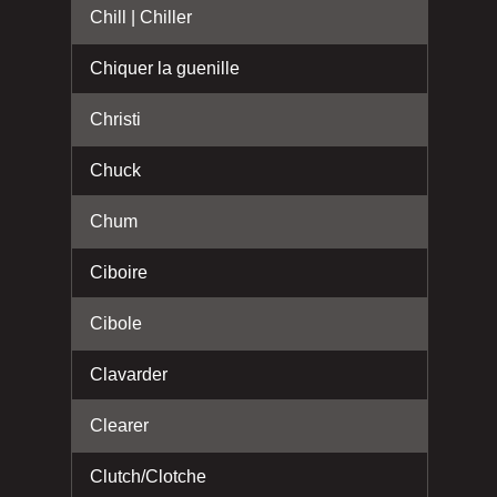
Chill | Chiller
Chiquer la guenille
Christi
Chuck
Chum
Ciboire
Cibole
Clavarder
Clearer
Clutch/Clotche