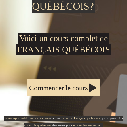
QUÉBÉCOIS?
Voici un cours complet de
FRANÇAIS QUÉBÉCOIS
Commencer le cours
www.japprendslequebecois.com
est une
école de français québécois
qui propose des
cours de québécois
de qualité pour
étudier le québécois
.