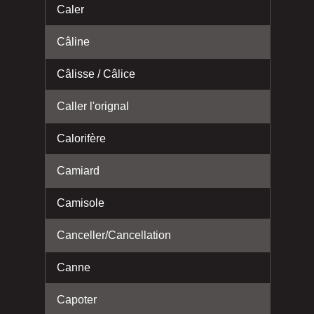
Caler
Câline
Câlisse / Câlice
Caller l'orignal
Calorifère
Camiard
Camisole
Canceller/Cancellation
Canne
Capoter