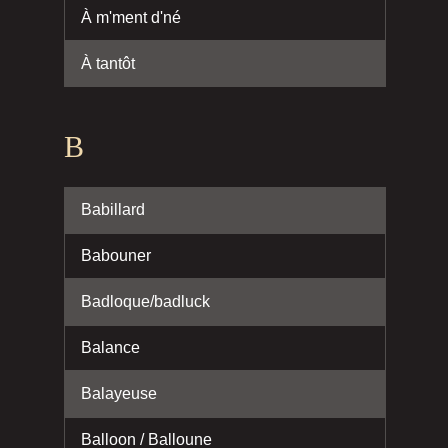
À m'ment d'né
À tantôt
B
Babillard
Babouner
Badloque/badluck
Balance
Balayeuse
Balloon / Balloune