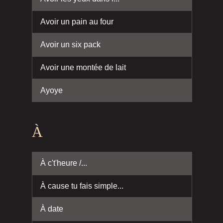
Avoir un pain au four
Avoir un six pack
Avoir une montée de lait
Ayoye
À
À c't'heure /...
À cause tu fais simple...
À date