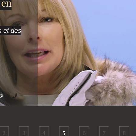
 en
 et des
2
3
4
5
6
7
8