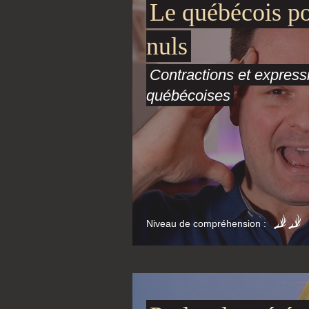
Le québécois po
nuls
Contractions et express
québécoises
Niveau de compréhension :