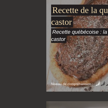
Recette de la q
castor
Recette québécoise : l
castor
Niveau de compréhension :