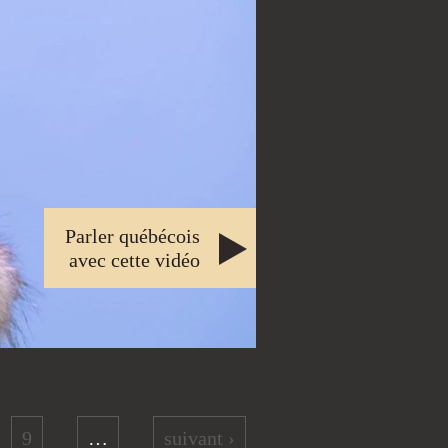
Parler québécois
avec cette vidéo
9
…
suivant ›