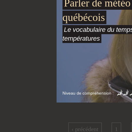
Parler de météo
québécois
Le vocabulaire du temps
températures
Niveau de compréhension :
Pages
‹ précédent
1