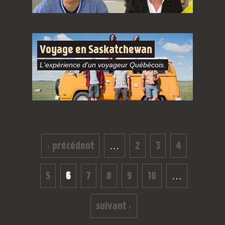
Voyage en Saskatchewan
L'expérience d'un voyageur Québécois.
Pages
‹ précédent
…
2
3
4
5
6
7
8
9
10
…
suivant ›