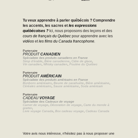
Tu veux apprendre à parler québécois ? Comprendre
les accents, les sacres et
les expressions
québécoises ?
Ici, nous proposons des leçons et des
cours de français du Québec
pour apprendre avec les
vidéos
et
les films du Canada francophone.
Partenaire
PRODUIT
CANADIEN
Spécialiste des
produits canadiens en France
Sirop d'érable
,
Bière canadienne
,
Cidre de glace
,
Vin canadien
,
Whisky canadien
,
Poutine du Québec
Partenaire
PRODUIT
AMÉRICAIN
Spécialiste des
produits américains en France
Bonbons américains
,
Beurre de cacahuète
,
Bière américaine
,
Céréales américains
,
Sauce américaine
,
Soda américain
Partenaire
CADEAU
VOYAGE
Spécialiste des
Cadeaux de voyage
Carnet de voyage
,
Décoration de voyage
,
Carte du monde à
gratter
,
Livre voyage Canada
,
Box cadeau voyage
,
Cadeau Canada
Votre avis nous intéresse, n'hésitez pas à nous proposer une