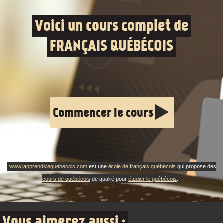
Voici un cours complet de
FRANÇAIS QUÉBÉCOIS
Commencer le cours
www.japprendslequebecois.com
est une
école de français québécois
qui propose des
cours de québécois
de qualité pour
étudier le québécois
.
Vous aimerez aussi :