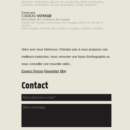
Bonbons américains
,
Beurre de cacahuète
,
Bière américaine
,
Céréales américains
,
Sauce américaine
,
Soda américain
Partenaire
CADEAU
VOYAGE
Spécialiste des
Cadeaux de voyage
Carnet de voyage
,
Décoration de voyage
,
Carte du monde à
gratter
,
Livre voyage Canada
,
Box cadeau voyage
,
Cadeau Canada
Votre avis nous intéresse, n'hésitez pas à nous proposer une
meilleure traduction, nous remonter une faute d’orthographe ou
nous conseiller une nouvelle vidéo...
Espace Presse
Newsletter
Blog
Contact
Mon adresse e-mail
*
Mon message