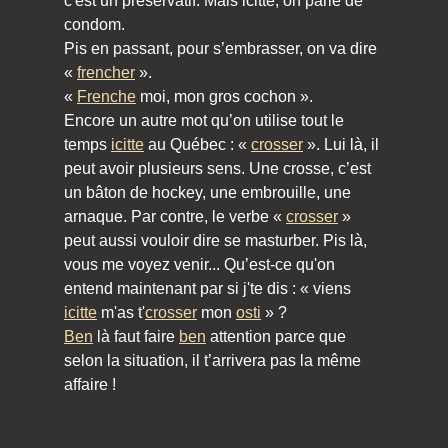
c'est un préservatif. Mais icitte, on parle de
condom.
Pis en passant, pour s’embrasser, on va dire
«
frencher
».
«
Frenche
moi, mon gros cochon ».
Encore un autre mot qu’on utilise tout le
temps
icitte
au Québec : «
crosser
». Lui là, il
peut avoir plusieurs sens. Une crosse, c’est
un bâton de hockey, une embrouille, une
arnaque. Par contre, le verbe «
crosser
»
peut aussi vouloir dire se masturber. Pis là,
vous me voyez venir... Qu’est-ce qu'on
entend maintenant par si j'te dis : « viens
icitte
m'as t'
crosser
mon
osti
» ?
Ben
là faut faire
ben
attention parce que
selon la situation, il t’arrivera pas la même
affaire !