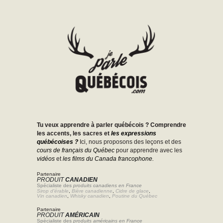
Tu veux apprendre à parler québécois ? Comprendre
les accents, les sacres et
les expressions
québécoises ?
Ici, nous proposons des leçons et des
cours de français du Québec
pour apprendre avec les
vidéos
et
les films du Canada francophone.
Partenaire
PRODUIT
CANADIEN
Spécialiste des
produits canadiens en France
Sirop d'érable
,
Bière canadienne
,
Cidre de glace
,
Vin canadien
,
Whisky canadien
,
Poutine du Québec
Partenaire
PRODUIT
AMÉRICAIN
Spécialiste des
produits américains en France