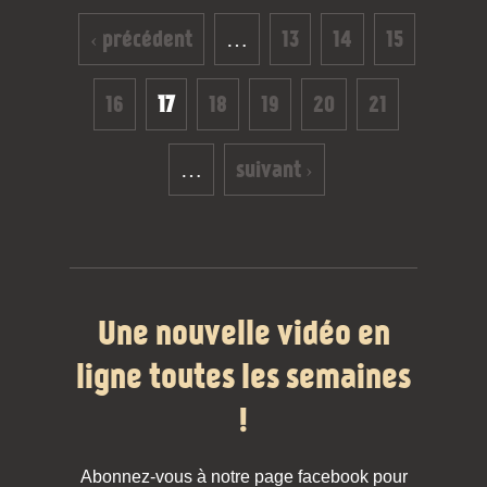
Pages
‹ précédent
…
13
14
15
16
17
18
19
20
21
…
suivant ›
Une nouvelle vidéo en
ligne toutes les semaines
!
Abonnez-vous à notre page facebook pour