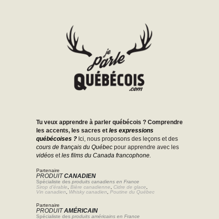
Tu veux apprendre à parler québécois ? Comprendre
les accents, les sacres et
les expressions
québécoises ?
Ici, nous proposons des leçons et des
cours de français du Québec
pour apprendre avec les
vidéos
et
les films du Canada francophone.
Partenaire
PRODUIT
CANADIEN
Spécialiste des
produits canadiens en France
Sirop d'érable
,
Bière canadienne
,
Cidre de glace
,
Vin canadien
,
Whisky canadien
,
Poutine du Québec
Partenaire
PRODUIT
AMÉRICAIN
Spécialiste des
produits américains en France