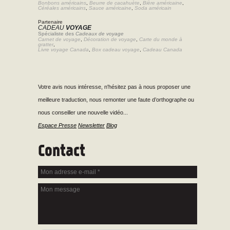
Bonbons américains
,
Beurre de cacahuète
,
Bière américaine
,
Céréales américains
,
Sauce américaine
,
Soda américain
Partenaire
CADEAU
VOYAGE
Spécialiste des
Cadeaux de voyage
Carnet de voyage
,
Décoration de voyage
,
Carte du monde à
gratter
,
Livre voyage Canada
,
Box cadeau voyage
,
Cadeau Canada
Votre avis nous intéresse, n'hésitez pas à nous proposer une
meilleure traduction, nous remonter une faute d’orthographe ou
nous conseiller une nouvelle vidéo...
Espace Presse
Newsletter
Blog
Contact
Mon adresse e-mail
*
Mon message