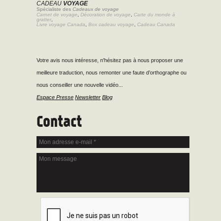
CADEAU
VOYAGE
Spécialiste des
Cadeaux de voyage
Carnet de voyage
,
Décoration de voyage
,
Carte du monde à
gratter
,
Livre voyage Canada
,
Box cadeau voyage
,
Cadeau Canada
Votre avis nous intéresse, n'hésitez pas à nous proposer une
meilleure traduction, nous remonter une faute d’orthographe ou
nous conseiller une nouvelle vidéo...
Espace Presse
Newsletter
Blog
Contact
Mon adresse e-mail
*
Mon message