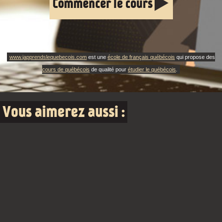
Commencer le cours
www.japprendslequebecois.com
est une
école de français québécois
qui propose des
cours de québécois
de qualité pour
étudier le québécois
.
Vous aimerez aussi :