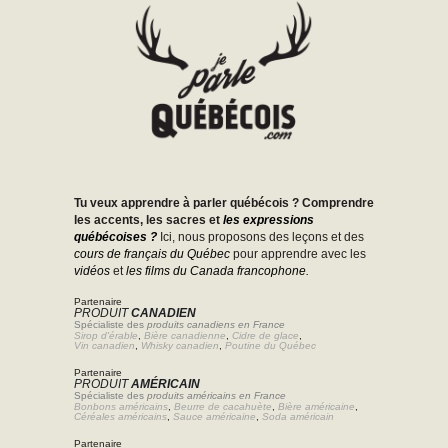
Tu veux apprendre à parler québécois ? Comprendre
les accents, les sacres et
les expressions
québécoises ?
Ici, nous proposons des leçons et des
cours de français du Québec
pour apprendre avec les
vidéos
et
les films du Canada francophone.
Partenaire
PRODUIT
CANADIEN
Spécialiste des
produits canadiens en France
Sirop d'érable
,
Bière canadienne
,
Cidre de glace
,
Vin canadien
,
Whisky canadien
,
Poutine du Québec
Partenaire
PRODUIT
AMÉRICAIN
Spécialiste des
produits américains en France
Bonbons américains
,
Beurre de cacahuète
,
Bière américaine
,
Céréales américains
,
Sauce américaine
,
Soda américain
Partenaire