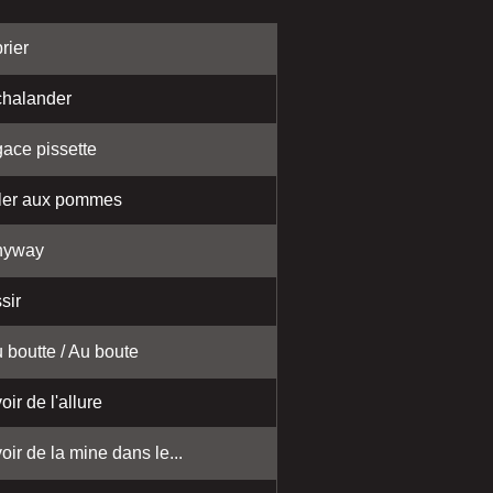
rier
halander
ace pissette
ler aux pommes
nyway
sir
 boutte / Au boute
oir de l'allure
oir de la mine dans le...