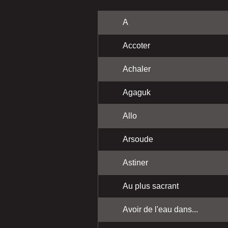
A
Accoter
Achaler
Agaguk
Allo
Arsoude
Astiner
Au plus sacrant
Avoir de l'eau dans...