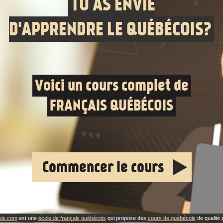
TU AS ENVIE
D'APPRENDRE LE QUÉBÉCOIS?
Voici un cours complet de
FRANÇAIS QUÉBÉCOIS
Commencer le cours
ois.com
est une
école de français québécois
qui propose des
cours de québécois
de qualité