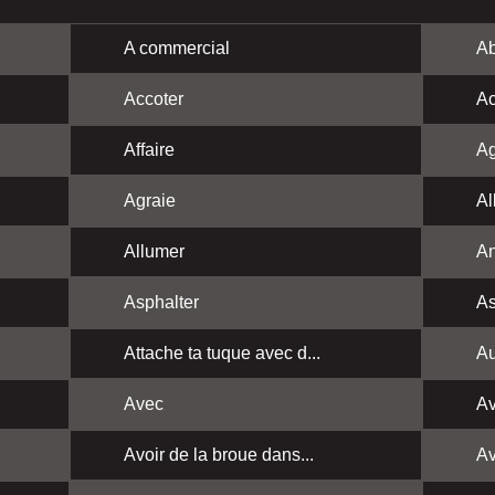
A commercial
Ab
Accoter
Ac
Affaire
Ag
Agraie
Al
Allumer
A
Asphalter
As
Attache ta tuque avec d...
Au
Avec
Av
Avoir de la broue dans...
Av