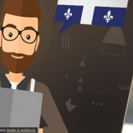
 pour
étudier le québécois
.