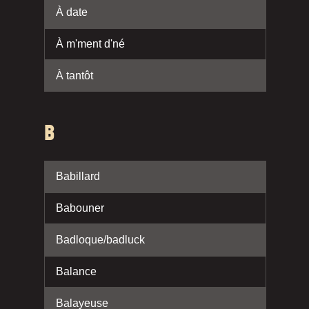
À date
À m'ment d'né
À tantôt
B
Babillard
Babouner
Badloque/badluck
Balance
Balayeuse