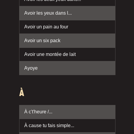
Avoir les yeux dans l...
Avoir un pain au four
Avoir un six pack
Avoir une montée de lait
Ayoye
À
À c't'heure /...
À cause tu fais simple...