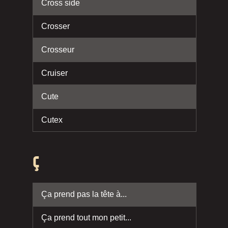
Cross side
Crosser
Crosseur
Cruiser
Cute
Cutex
Ç
Ça prend pas la tête à...
Ça prend tout mon petit...