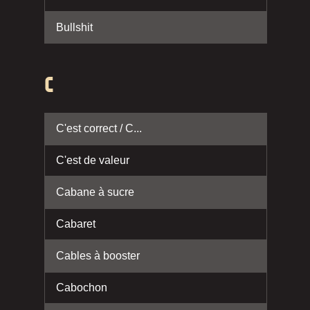
Bullshit
C
C'est correct / C...
C'est de valeur
Cabane à sucre
Cabaret
Cables à booster
Cabochon