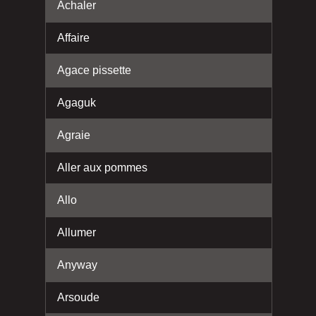
Achaler
Affaire
Agace pissette
Agaguk
Agraie
Aller aux pommes
Allo
Allumer
Anyway
Arsoude