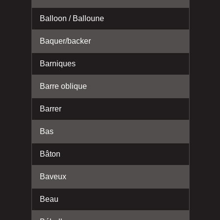
Balloon / Balloune
Baquer/backer
Barniques
Barre oblique
Barrer
Bas
Bâton
Baveux
Beau