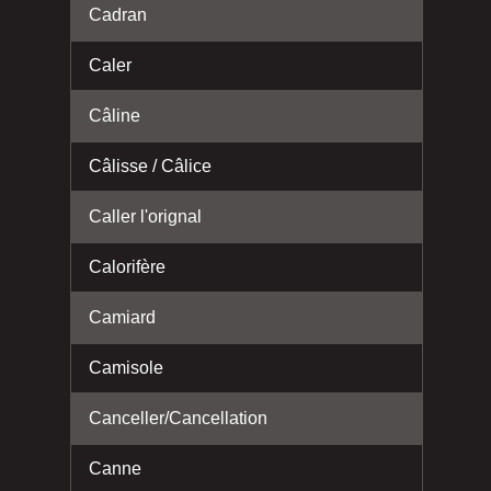
Cadran
Caler
Câline
Câlisse / Câlice
Caller l'orignal
Calorifère
Camiard
Camisole
Canceller/Cancellation
Canne