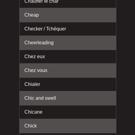
Chauffer le char
Cheap
Checker / Tchéquer
Cheerleading
Chez eux
Chez vous
Chialer
Chic and swell
Chicane
Chick