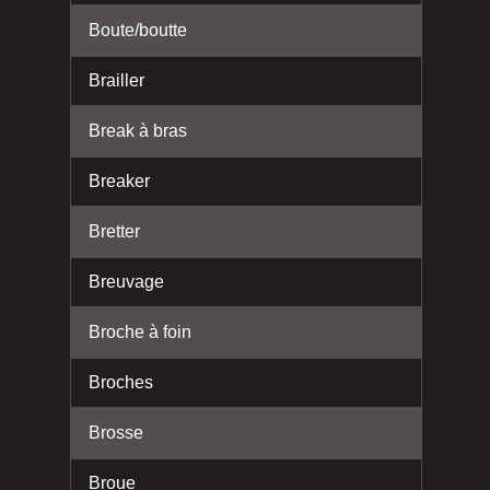
Boute/boutte
Brailler
Break à bras
Breaker
Bretter
Breuvage
Broche à foin
Broches
Brosse
Broue