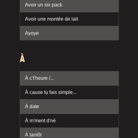
Avoir un six pack
Avoir une montée de lait
Ayoye
À
À c't'heure /...
À cause tu fais simple...
À date
À m'ment d'né
À tantôt