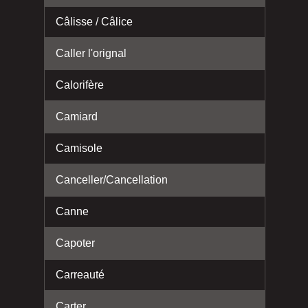
Câlisse / Câlice
Caller l'orignal
Calorifère
Camiard
Camisole
Canceller/Cancellation
Canne
Capoter
Carreauté
Carter