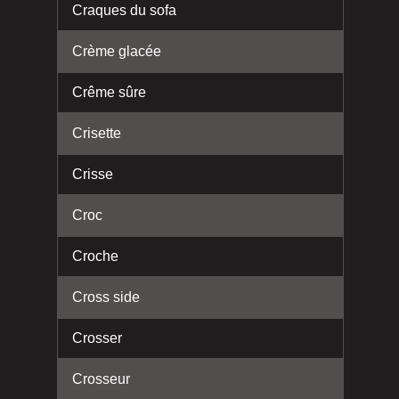
Craques du sofa
Crème glacée
Crême sûre
Crisette
Crisse
Croc
Croche
Cross side
Crosser
Crosseur