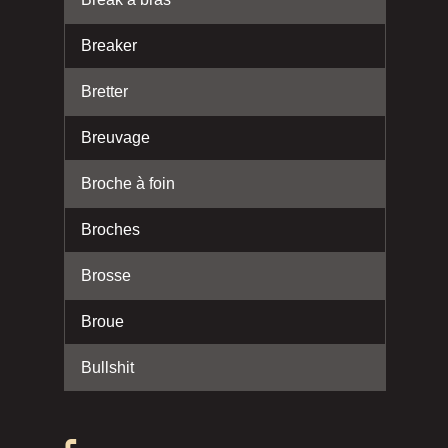
Breaker
Bretter
Breuvage
Broche à foin
Broches
Brosse
Broue
Bullshit