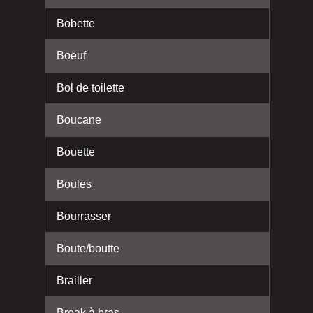
Bobette
Boeuf
Bol de toilette
Boucane
Bouette
Boules
Bourrasser
Boute/boutte
Brailler
Break à bras