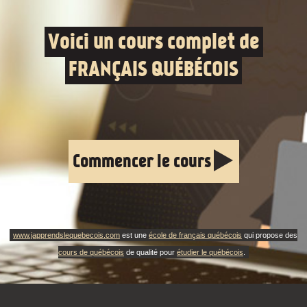
Voici un cours complet de
FRANÇAIS QUÉBÉCOIS
Commencer le cours
www.japprendslequebecois.com
est une
école de français québécois
qui propose des
cours de québécois
de qualité pour
étudier le québécois
.