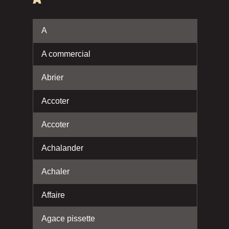
A
A commercial
Abrier
Accoter
Accoter
Achalander
Achaler
Affaire
Agace pissette