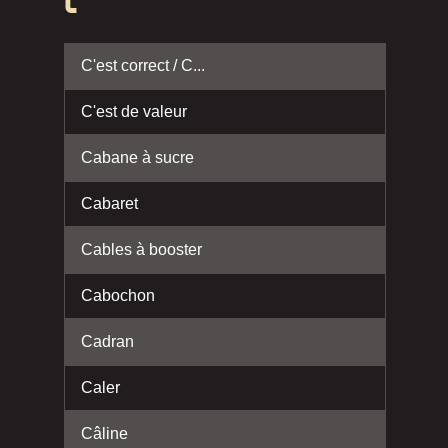
C
C'est correct / C...
C'est de valeur
Cabane à sucre
Cabaret
Cables à booster
Cabochon
Cadran
Caler
Câline