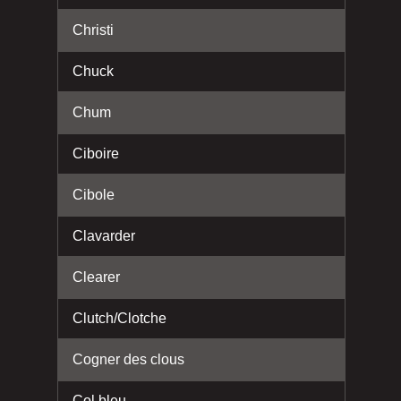
Christi
Chuck
Chum
Ciboire
Cibole
Clavarder
Clearer
Clutch/Clotche
Cogner des clous
Col bleu