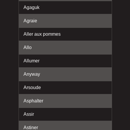
Agaguk
Agraie
Aller aux pommes
Allo
Allumer
Anyway
Arsoude
Asphalter
Assir
Astiner