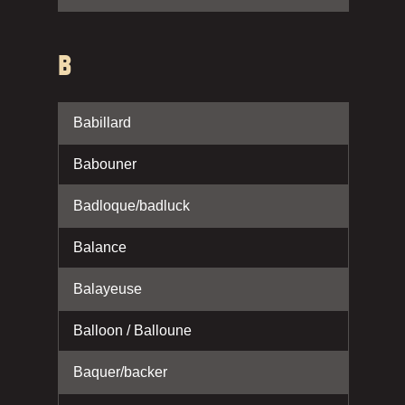
B
Babillard
Babouner
Badloque/badluck
Balance
Balayeuse
Balloon / Balloune
Baquer/backer