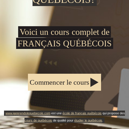
Voici un cours complet de
FRANÇAIS QUÉBÉCOIS
Commencer le cours
www.japprendslequebecois.com
est une
école de français québécois
qui propose des
cours de québécois
de qualité pour
étudier le québécois
.