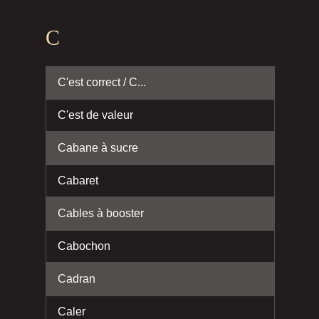
C
C'est correct / C...
C'est de valeur
Cabane à sucre
Cabaret
Cables à booster
Cabochon
Cadran
Caler