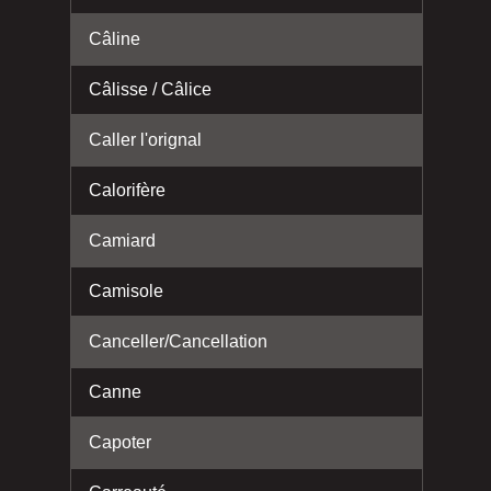
Câline
Câlisse / Câlice
Caller l'orignal
Calorifère
Camiard
Camisole
Canceller/Cancellation
Canne
Capoter