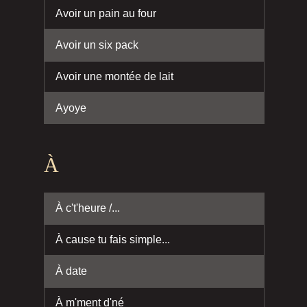
Avoir un pain au four
Avoir un six pack
Avoir une montée de lait
Ayoye
À
À c't'heure /...
À cause tu fais simple...
À date
À m'ment d'né