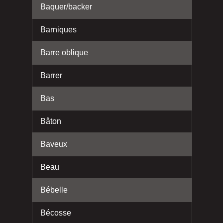
Baquer/backer
Barniques
Barre oblique
Barrer
Bas
Bâton
Baveux
Beau
Bébelle
Bécosse