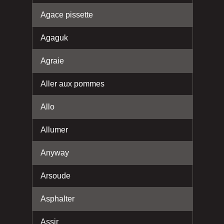
Agace pissette
Agaguk
Agraie
Aller aux pommes
Allo
Allumer
Anyway
Arsoude
Asphalter
Assir