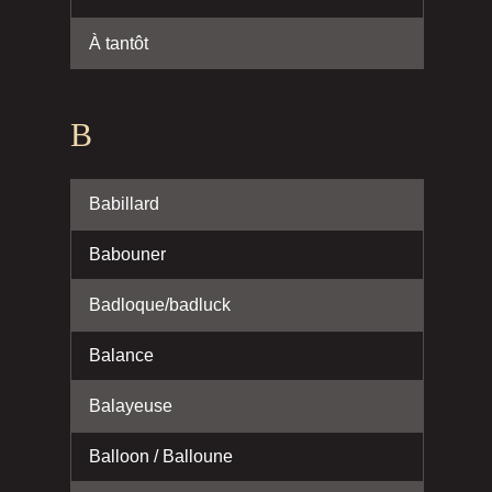
À tantôt
B
Babillard
Babouner
Badloque/badluck
Balance
Balayeuse
Balloon / Balloune