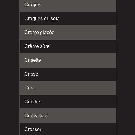
Craque
Craques du sofa
Crème glacée
Crême sûre
Crisette
Crisse
Croc
Croche
Cross side
Crosser