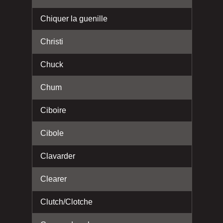
Chiquer la guenille
Christi
Chuck
Chum
Ciboire
Cibole
Clavarder
Clearer
Clutch/Clotche