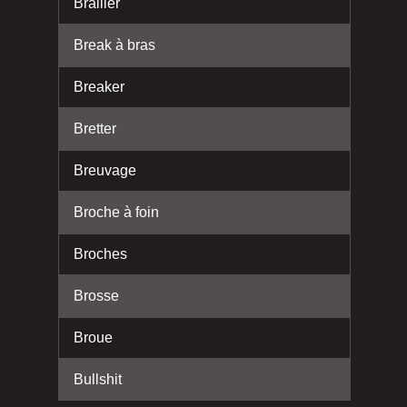
Brailler
Break à bras
Breaker
Bretter
Breuvage
Broche à foin
Broches
Brosse
Broue
Bullshit