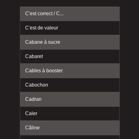
C'est correct / C...
C'est de valeur
Cabane à sucre
Cabaret
Cables à booster
Cabochon
Cadran
Caler
Câline