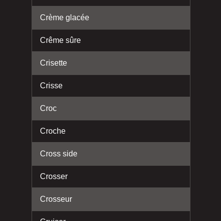
Crème glacée
Crême sûre
Crisette
Crisse
Croc
Croche
Cross side
Crosser
Crosseur