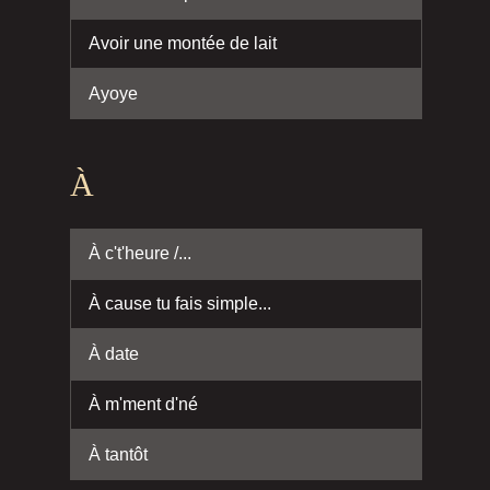
Avoir une montée de lait
Ayoye
À
À c't'heure /...
À cause tu fais simple...
À date
À m'ment d'né
À tantôt