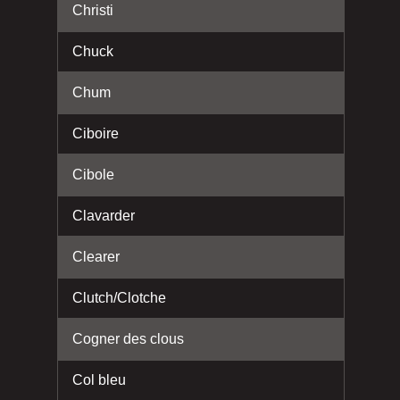
Christi
Chuck
Chum
Ciboire
Cibole
Clavarder
Clearer
Clutch/Clotche
Cogner des clous
Col bleu