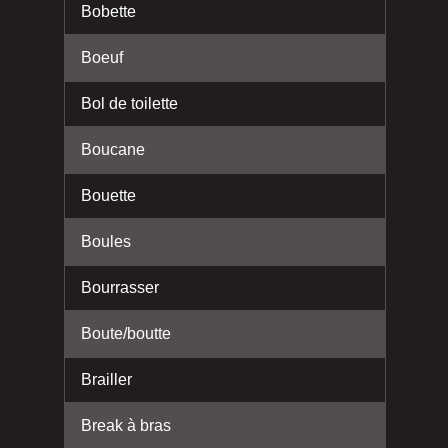
Bobette
Boeuf
Bol de toilette
Boucane
Bouette
Boules
Bourrasser
Boute/boutte
Brailler
Break à bras