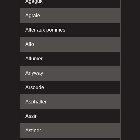
Agaguk
Agraie
Aller aux pommes
Allo
Allumer
Anyway
Arsoude
Asphalter
Assir
Astiner