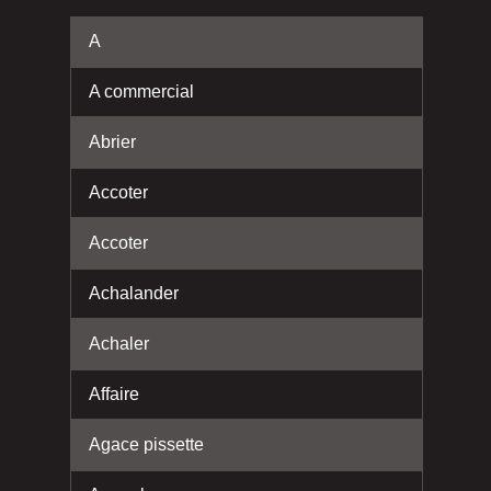
A
A commercial
Abrier
Accoter
Accoter
Achalander
Achaler
Affaire
Agace pissette