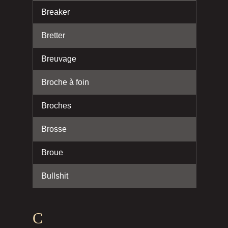
Breaker
Bretter
Breuvage
Broche à foin
Broches
Brosse
Broue
Bullshit
C