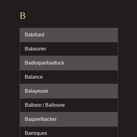
B
Babillard
Babouner
Badloque/badluck
Balance
Balayeuse
Balloon / Balloune
Baquer/backer
Barniques