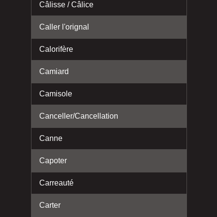
Câlisse / Câlice
Caller l'orignal
Calorifère
Camiard
Camisole
Canceller/Cancellation
Canne
Capoter
Carreauté
Carter