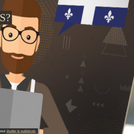
S?
 pour
étudier le québécois
.