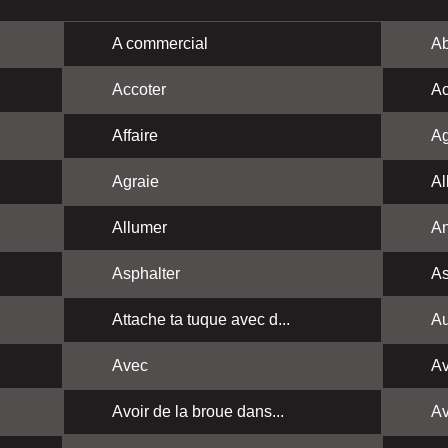
A commercial
Ab
Accoter
Ac
Affaire
Ag
Agraie
Al
Allumer
A
Asphalter
As
Attache ta tuque avec d...
Au
Avec
Av
Avoir de la broue dans...
Av