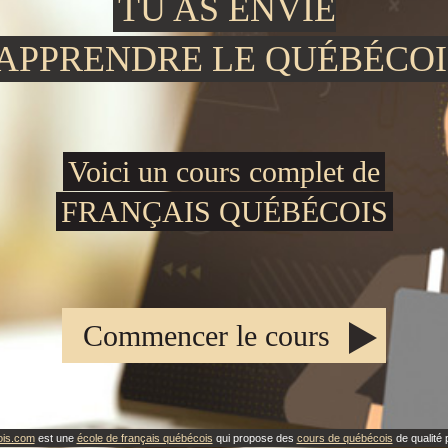
TU AS ENVIE
'APPRENDRE LE QUÉBÉCOI
Voici un cours complet de
FRANÇAIS QUÉBÉCOIS
Commencer le cours
ois.com
est une
école de français québécois
qui propose des
cours de québécois
de qualité