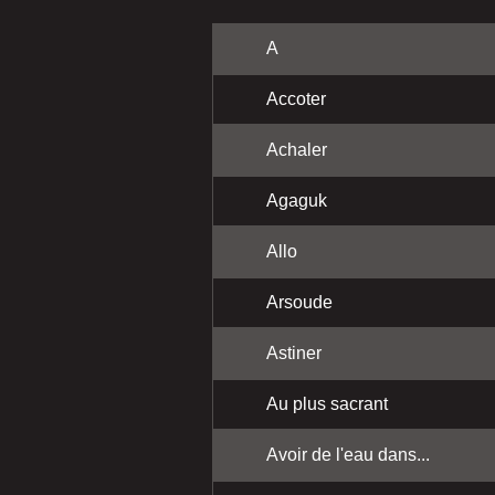
A
Accoter
Achaler
Agaguk
Allo
Arsoude
Astiner
Au plus sacrant
Avoir de l'eau dans...