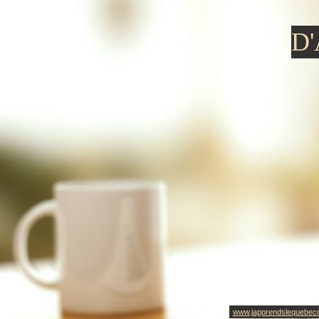
D
www.japprendslequebec