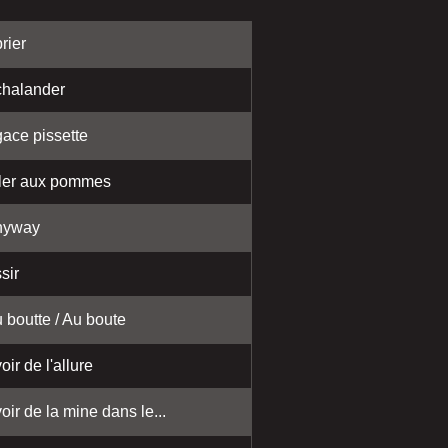
rier
halander
ace pissette
ler aux pommes
nyway
sir
 boutte / Au boute
oir de l'allure
oir de la mine dans le...