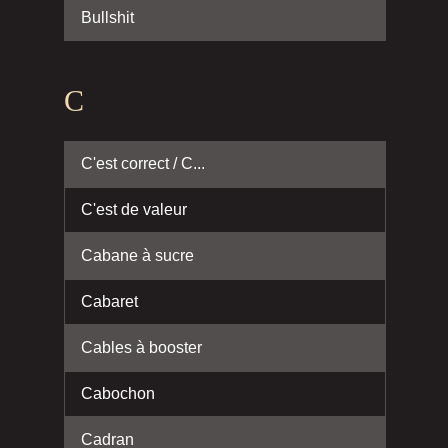
Bullshit
C
C'est correct / C...
C'est de valeur
Cabane à sucre
Cabaret
Cables à booster
Cabochon
Cadran