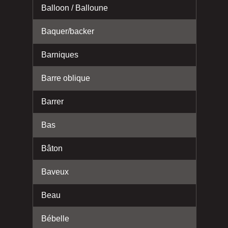
Balloon / Balloune
Baquer/backer
Barniques
Barre oblique
Barrer
Bas
Bâton
Baveux
Beau
Bébelle