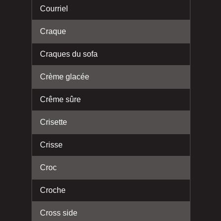
Courriel
Craque
Craques du sofa
Crème glacée
Crême sûre
Crisette
Crisse
Croc
Croche
Cross side