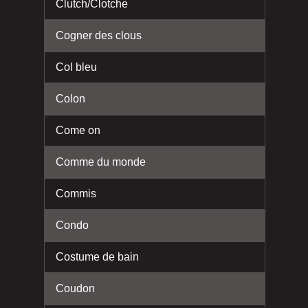
Clutch/Clotche
Cogner des clous
Col bleu
Colon
Come on
Comme du monde
Commis
Condo
Costume de bain
Coudon