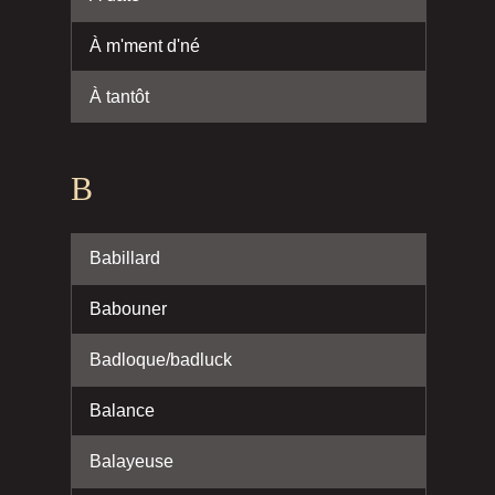
À m'ment d'né
À tantôt
B
Babillard
Babouner
Badloque/badluck
Balance
Balayeuse