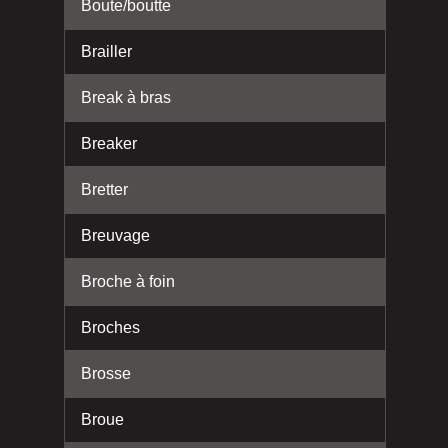
Boute/boutte
Brailler
Break à bras
Breaker
Bretter
Breuvage
Broche à foin
Broches
Brosse
Broue