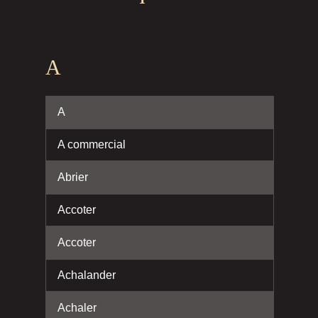
A
A
A commercial
Abrier
Accoter
Accoter
Achalander
Achaler