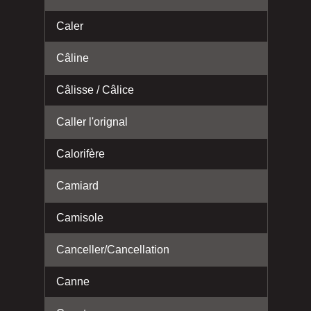
Caler
Câline
Câlisse / Câlice
Caller l'orignal
Calorifère
Camiard
Camisole
Canceller/Cancellation
Canne