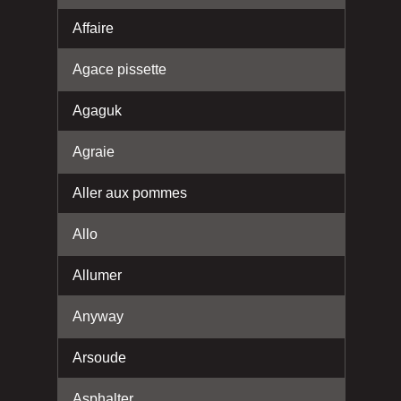
Affaire
Agace pissette
Agaguk
Agraie
Aller aux pommes
Allo
Allumer
Anyway
Arsoude
Asphalter