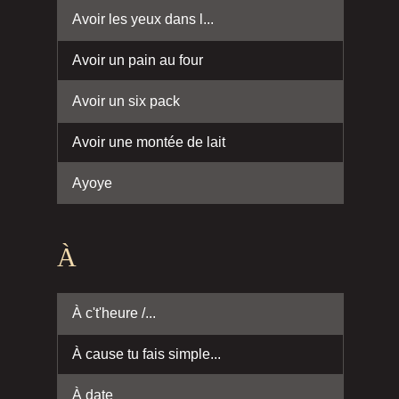
Avoir les yeux dans l...
Avoir un pain au four
Avoir un six pack
Avoir une montée de lait
Ayoye
À
À c't'heure /...
À cause tu fais simple...
À date