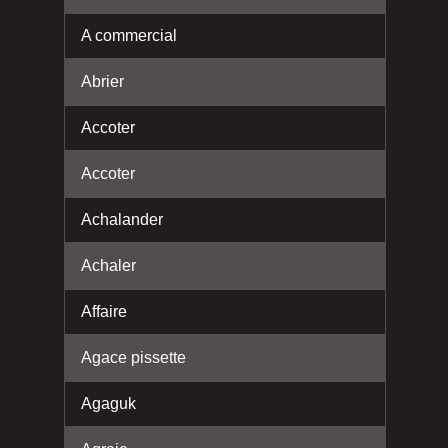
A commercial
Abrier
Accoter
Accoter
Achalander
Achaler
Affaire
Agace pissette
Agaguk