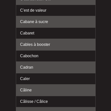
C'est de valeur
Cabane à sucre
Cabaret
Cables à booster
Cabochon
Cadran
Caler
Câline
Câlisse / Câlice