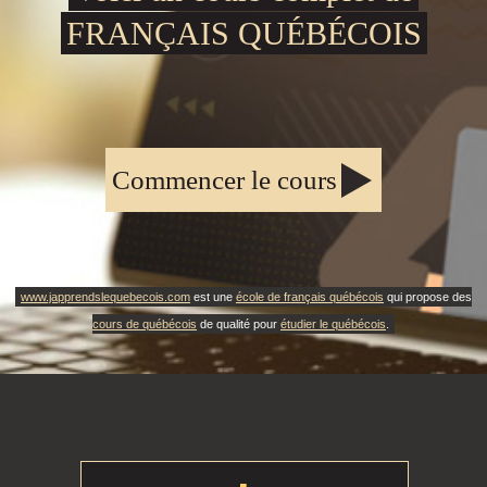
FRANÇAIS QUÉBÉCOIS
Commencer le cours
www.japprendslequebecois.com
est une
école de français québécois
qui propose des
cours de québécois
de qualité pour
étudier le québécois
.