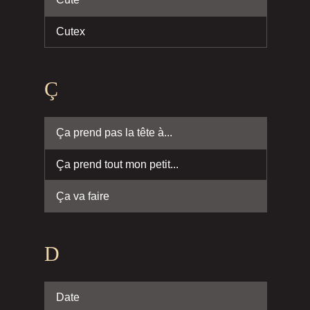
Cutex
Ç
Ça prend pas la tête à...
Ça prend tout mon petit...
Ça va faire
D
Date