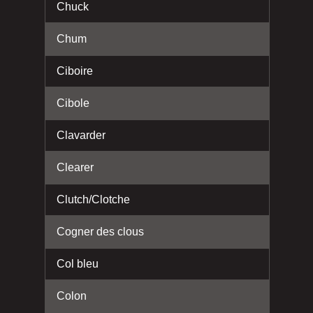
Chuck
Chum
Ciboire
Cibole
Clavarder
Clearer
Clutch/Clotche
Cogner des clous
Col bleu
Colon