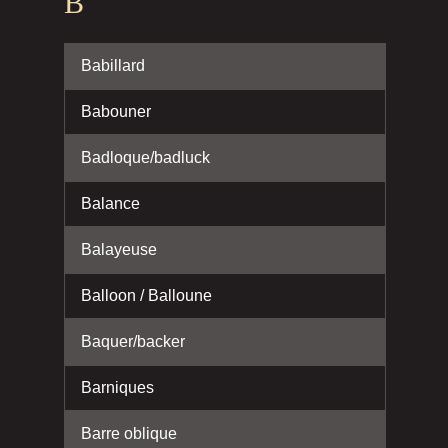
B
Babillard
Babouner
Badloque/badluck
Balance
Balayeuse
Balloon / Balloune
Baquer/backer
Barniques
Barre oblique