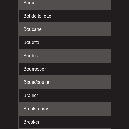
Boeuf
Bol de toilette
Boucane
Bouette
Boules
Bourrasser
Boute/boutte
Brailler
Break à bras
Breaker