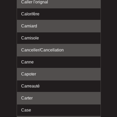
Caller l'orignal
Calorifère
Camiard
Camisole
Canceller/Cancellation
Canne
Capoter
Carreauté
Carter
Case