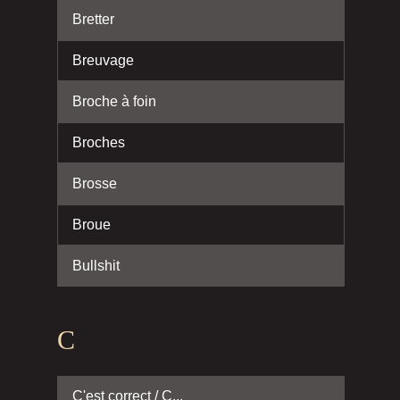
Bretter
Breuvage
Broche à foin
Broches
Brosse
Broue
Bullshit
C
C'est correct / C...