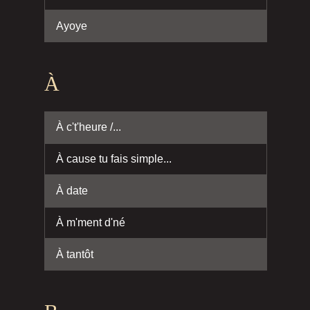
Ayoye
À
À c't'heure /...
À cause tu fais simple...
À date
À m'ment d'né
À tantôt