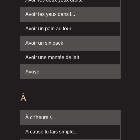
Avoir les yeux dans l...
Avoir un pain au four
Avoir un six pack
Avoir une montée de lait
Ayoye
À
À c't'heure /...
À cause tu fais simple...