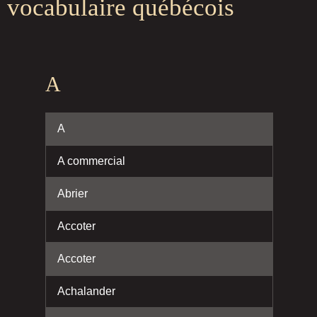
vocabulaire québécois
A
A
A commercial
Abrier
Accoter
Accoter
Achalander