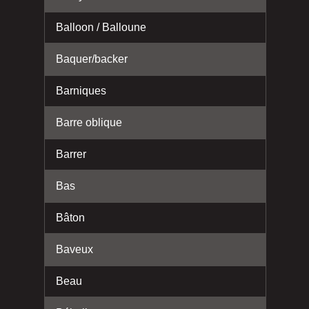
Balloon / Balloune
Baquer/backer
Barniques
Barre oblique
Barrer
Bas
Bâton
Baveux
Beau