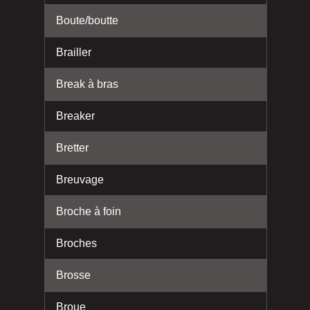
Boute/boutte
Brailler
Break à bras
Breaker
Bretter
Breuvage
Broche à foin
Broches
Brosse
Broue