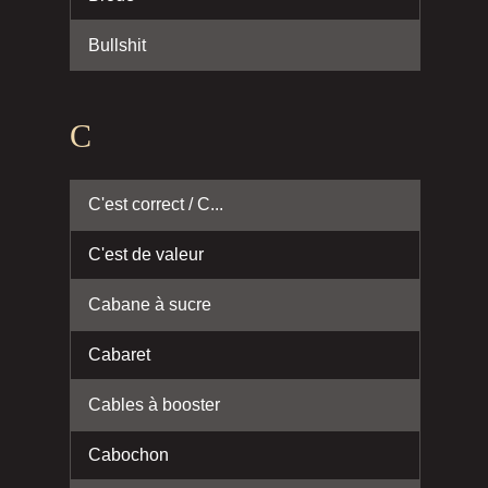
Bullshit
C
C'est correct / C...
C'est de valeur
Cabane à sucre
Cabaret
Cables à booster
Cabochon