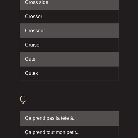
Cross side
Crosser
Crosseur
Cruiser
Cute
Cutex
Ç
Ça prend pas la tête à...
Ça prend tout mon petit...