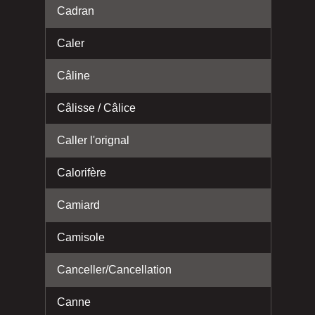
Cadran
Caler
Câline
Câlisse / Câlice
Caller l'orignal
Calorifère
Camiard
Camisole
Canceller/Cancellation
Canne