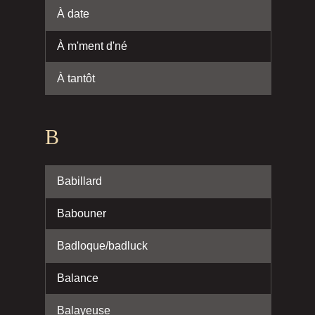
À date
À m'ment d'né
À tantôt
B
Babillard
Babouner
Badloque/badluck
Balance
Balayeuse