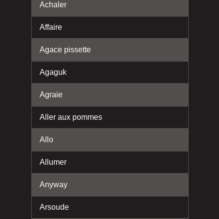
Achaler
Affaire
Agace pissette
Agaguk
Agraie
Aller aux pommes
Allo
Allumer
Anyway
Arsoude