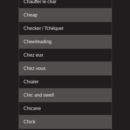
Chauffer le char
Cheap
Checker / Tchéquer
Cheerleading
Chez eux
Chez vous
Chialer
Chic and swell
Chicane
Chick