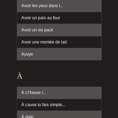
Avoir les yeux dans l...
Avoir un pain au four
Avoir un six pack
Avoir une montée de lait
Ayoye
À
À c't'heure /...
À cause tu fais simple...
À date