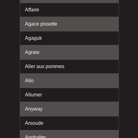
Affaire
Agace pissette
Agaguk
Agraie
Aller aux pommes
Allo
Allumer
Anyway
Arsoude
Asphalter