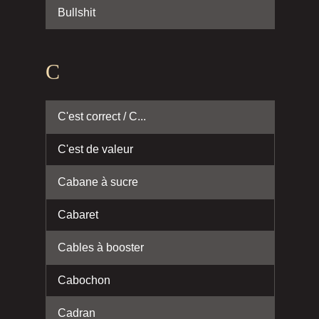
Bullshit
C
C'est correct / C...
C'est de valeur
Cabane à sucre
Cabaret
Cables à booster
Cabochon
Cadran