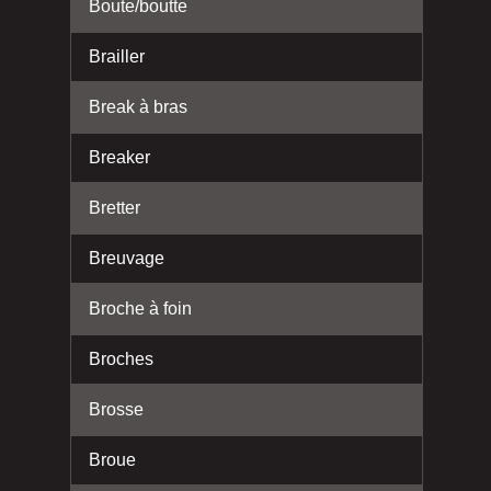
Boute/boutte
Brailler
Break à bras
Breaker
Bretter
Breuvage
Broche à foin
Broches
Brosse
Broue