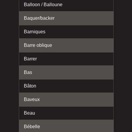
Balloon / Balloune
Baquer/backer
Barniques
Barre oblique
Barrer
Bas
Bâton
Baveux
Beau
Bébelle