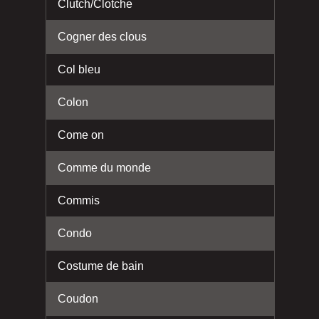
Clutch/Clotche
Cogner des clous
Col bleu
Colon
Come on
Comme du monde
Commis
Condo
Costume de bain
Coudon