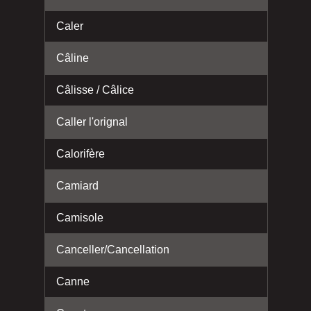
Caler
Câline
Câlisse / Câlice
Caller l'orignal
Calorifère
Camiard
Camisole
Canceller/Cancellation
Canne