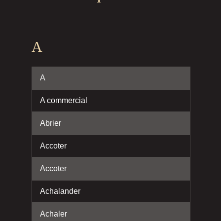
A
A
A commercial
Abrier
Accoter
Accoter
Achalander
Achaler