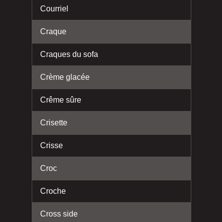
Courriel
Craque
Craques du sofa
Crème glacée
Crême sûre
Crisette
Crisse
Croc
Croche
Cross side