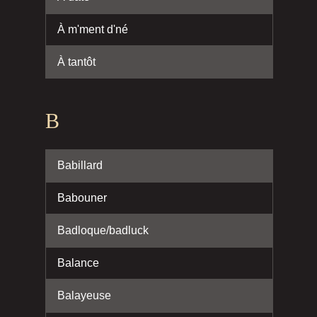
À m'ment d'né
À tantôt
B
Babillard
Babouner
Badloque/badluck
Balance
Balayeuse