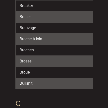
Breaker
Bretter
Breuvage
Broche à foin
Broches
Brosse
Broue
Bullshit
C