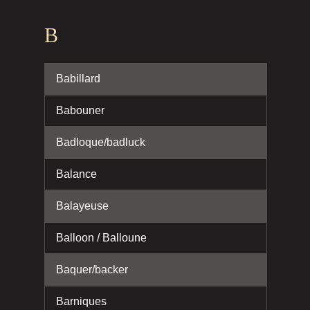
B
Babillard
Babouner
Badloque/badluck
Balance
Balayeuse
Balloon / Balloune
Baquer/backer
Barniques