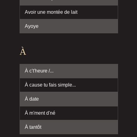
Avoir une montée de lait
Ayoye
À
À c't'heure /...
À cause tu fais simple...
À date
À m'ment d'né
À tantôt