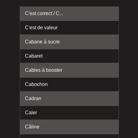
C'est correct / C...
C'est de valeur
Cabane à sucre
Cabaret
Cables à booster
Cabochon
Cadran
Caler
Câline