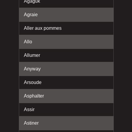
Agaguk
Agraie
Aller aux pommes
Allo
Allumer
Anyway
Arsoude
Asphalter
Assir
Astiner