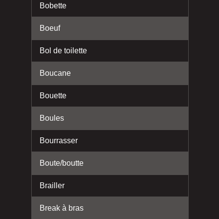
Bobette
Boeuf
Bol de toilette
Boucane
Bouette
Boules
Bourrasser
Boute/boutte
Brailler
Break à bras