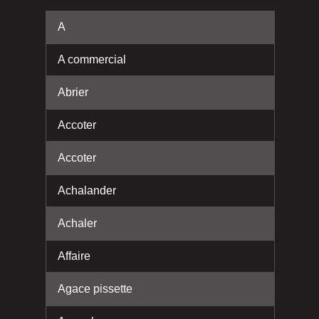
A
A commercial
Abrier
Accoter
Accoter
Achalander
Achaler
Affaire
Agace pissette