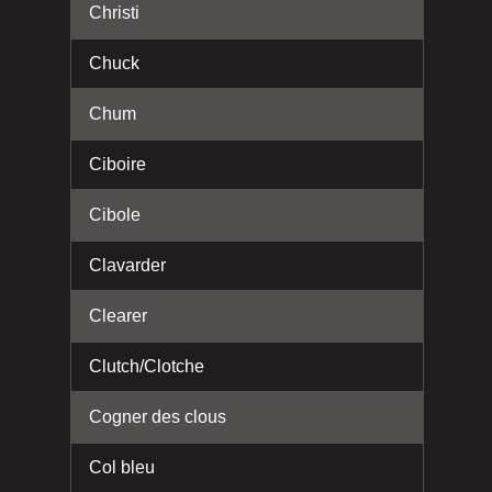
Christi
Chuck
Chum
Ciboire
Cibole
Clavarder
Clearer
Clutch/Clotche
Cogner des clous
Col bleu