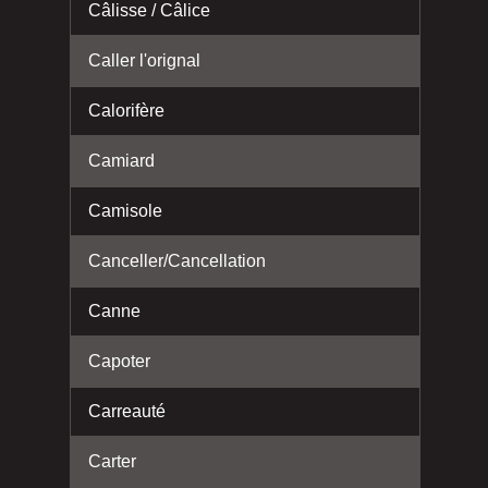
Câlisse / Câlice
Caller l'orignal
Calorifère
Camiard
Camisole
Canceller/Cancellation
Canne
Capoter
Carreauté
Carter