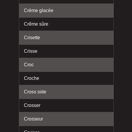
Crème glacée
Crême sûre
Crisette
Crisse
Croc
Croche
Cross side
Crosser
Crosseur